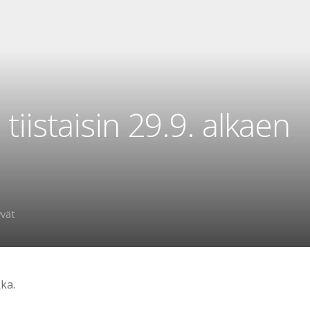
tiistaisin 29.9. alkaen
yvät
ka.