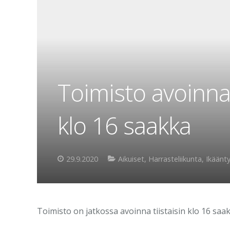
Toimisto avoinna 
klo 16 saakka
29.9.2020
Aikuiset
,
Harrasteliikunta
,
Ikäänt
Toimisto on jatkossa avoinna tiistaisin klo 16 saak