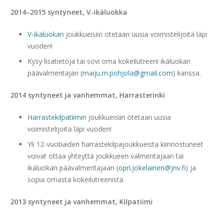
2014–2015 syntyneet, V-ikäluokka
V-ikäluokan
joukkueisiin otetaan uusia voimistelijoita läpi
vuoden!
Kysy lisätietoja tai sovi oma kokeilutreeni ikäluokan
päävalmentajan (
maiju.m.pohjola@gmail.com
) kanssa.
2014 syntyneet ja vanhemmat, Harrasterinki
Harrastekilpatiimin
joukkueisiin otetaan uusia
voimistelijoita läpi vuoden!
Yli 12-vuotiaiden harrastekilpajoukkueista kiinnostuneet
voivat ottaa yhteyttä joukkueen valmentajaan tai
ikäluokan päävalmentajaan (
opri.jokelainen@jnv.fi
) ja
sopia omasta kokeilutreenistä
2013 syntyneet ja vanhemmat, Kilpatiimi