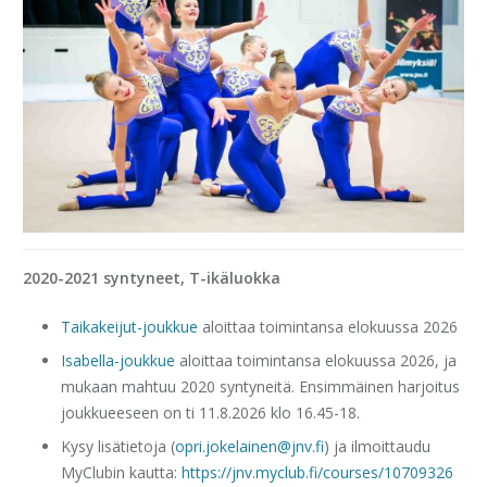
2020-2021 syntyneet, T-ikäluokka
Taikakeijut-joukkue
aloittaa toimintansa elokuussa 2026
Isabella-joukkue
aloittaa toimintansa elokuussa 2026, ja
mukaan mahtuu 2020 syntyneitä. Ensimmäinen harjoitus
joukkueeseen on ti 11.8.2026 klo 16.45-18.
Kysy lisätietoja (
opri.jokelainen@jnv.fi
) ja ilmoittaudu
MyClubin kautta:
https://jnv.myclub.fi/courses/10709326