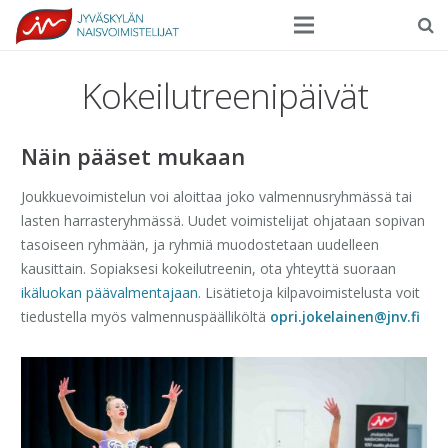
Seura
Kokeilutreenipäivät
Harrasteliikunta
Näin pääset mukaan
Kilpaurheilu
Joukkuevoimistelun voi aloittaa joko valmennusryhmässä tai
Tapahtumat
lasten harrasteryhmässä. Uudet voimistelijat ohjataan sopivan
tasoiseen ryhmään, ja ryhmiä muodostetaan uudelleen
Ilmoittautuminen
kausittain. Sopiaksesi kokeilutreenin, ota yhteyttä suoraan
Yhteystiedot
ikäluokan päävalmentajaan
. Lisätietoja kilpavoimistelusta voit
tiedustella myös valmennuspäälliköltä
opri.jokelainen@jnv.fi