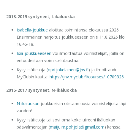
2018-2019 syntyneet, I-ikäluokka
Isabella-joukkue
aloittaa toimintansa elokuussa 2026.
Ensimmäinen harjoitus joukkueeseen on ti 11.8.2026 klo
16.45-18.
Ixia-joukkueeseen
voi ilmoittautua voimistelijat, joilla on
entuudestaan voimistelutaustaa.
Kysy lisätietoja (
opri.jokelainen@jnv.fi
) ja ilmoittaudu
MyClubin kautta:
https://jnv.myclub.fi/courses/10709326
2016-2017 syntyneet, N-ikäluokka
N-ikäluokan
joukkueisiin otetaan uusia voimistelijoita läpi
vuoden!
Kysy lisätietoja tai sovi oma kokeilutreeni ikäluokan
päävalmentajan (
maiju.m.pohjola@gmail.com
) kanssa.