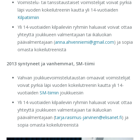
Voimistelu- tai tanssitaustaiset voimistelijat voivat pyrkiä
läpi vuoden kokeilutreenin kautta yli 14-vuotiaiden
Kilpatiimiin
Yli 14-vuotiaiden kilpaileviin ryhmiin haluavat voivat ottaa
yhteyttä joukkueen valmentajaan tai ikäluokan
päävalmentajaan (
anna.ahvenniemi@gmail.com
) ja sopia
omasta kokeilutreenistä
2013 syntyneet ja vanhemmat, SM-tiimi
Vahvan joukkuevoimistelutaustan omaavat voimistelijat
voivat pyrkiä läpi vuoden kokeilutreenin kautta yli 14-
vuotiaiden
SM-tiimin
joukkueisiin
Yli 14-vuotiaiden kilpaileviin ryhmiin haluavat voivat ottaa
yhteyttä joukkueen valmentajaan tai ikäluokan
päävalmentajaan (
tarja.rasimus-jarvinen@elisanet.fi
) ja
sopia omasta kokeilutreenistä