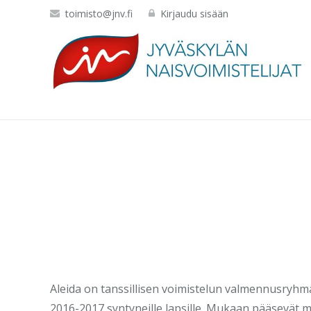
toimisto@jnv.fi
Kirjaudu sisään
Aleida on tanssillisen voimistelun valmennusryhmä
2016-2017 syntyneille lapsille. Mukaan pääsevät m