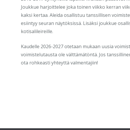
Joukkue harjoittelee joka toinen viikko kerran viik
kaksi kertaa. Aleida osallistuu tanssillisen voimist
esiintyy seuran näytöksissä. Lisäksi joukkue osall
kotisalileireille.
Kaudelle 2026-2027 otetaan mukaan uusia voimistel
voimistelutausta ole välttämätöntä. Jos tanssilline
ota rohkeasti yhteyttä valmentajiin!