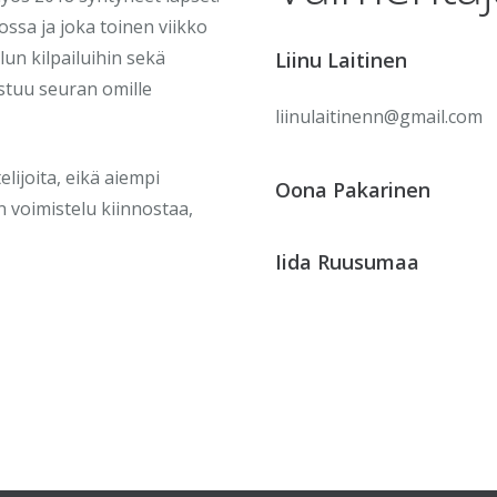
ossa ja joka toinen viikko
elun kilpailuihin sekä
Liinu Laitinen
istuu seuran omille
liinulaitinenn@gmail.com
ijoita, eikä aiempi
Oona Pakarinen
n voimistelu kiinnostaa,
Iida Ruusumaa