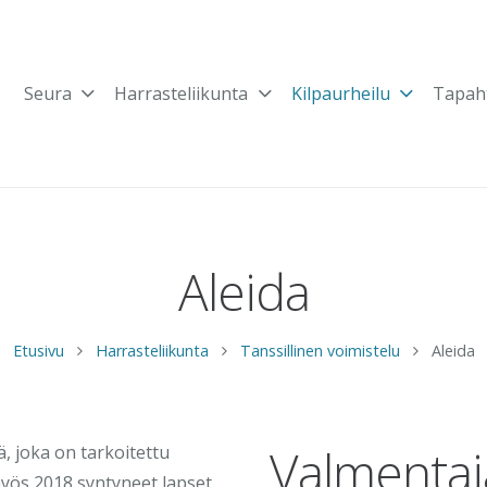
Seura
Harrasteliikunta
Kilpaurheilu
Tapah
Aleida
Etusivu
Harrasteliikunta
Tanssillinen voimistelu
Aleida
Valmentaj
, joka on tarkoitettu
yös 2018 syntyneet lapset.