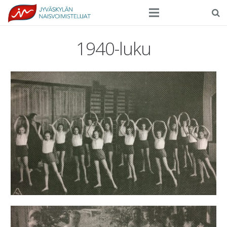
Seura
1940-luku
Harrasteliikunta
Kilpaurheilu
Tapahtumat
Ilmoittautuminen
Yhteystiedot