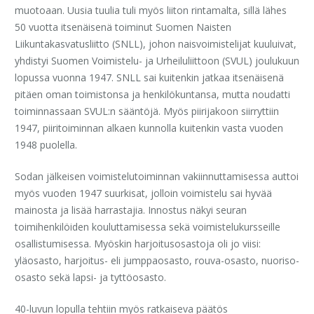
muotoaan. Uusia tuulia tuli myös liiton rintamalta, sillä lähes
50 vuotta itsenäisenä toiminut Suomen Naisten
Liikuntakasvatusliitto (SNLL), johon naisvoimistelijat kuuluivat,
yhdistyi Suomen Voimistelu- ja Urheiluliittoon (SVUL) joulukuun
lopussa vuonna 1947. SNLL sai kuitenkin jatkaa itsenäisenä
pitäen oman toimistonsa ja henkilökuntansa, mutta noudatti
toiminnassaan SVUL:n sääntöjä. Myös piirijakoon siirryttiin
1947, piiritoiminnan alkaen kunnolla kuitenkin vasta vuoden
1948 puolella.
Sodan jälkeisen voimistelutoiminnan vakiinnuttamisessa auttoi
myös vuoden 1947 suurkisat, jolloin voimistelu sai hyvää
mainosta ja lisää harrastajia. Innostus näkyi seuran
toimihenkilöiden kouluttamisessa sekä voimistelukursseille
osallistumisessa. Myöskin harjoitusosastoja oli jo viisi:
yläosasto, harjoitus- eli jumppaosasto, rouva-osasto, nuoriso-
osasto sekä lapsi- ja tyttöosasto.
40-luvun lopulla tehtiin myös ratkaiseva päätös