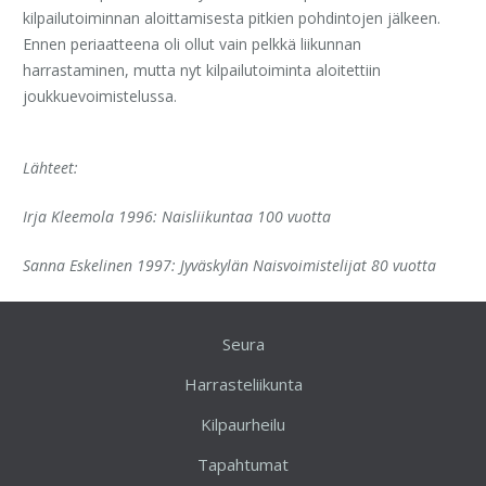
kilpailutoiminnan aloittamisesta pitkien pohdintojen jälkeen.
Ennen periaatteena oli ollut vain pelkkä liikunnan
harrastaminen, mutta nyt kilpailutoiminta aloitettiin
joukkuevoimistelussa.
Lähteet:
Irja Kleemola 1996: Naisliikuntaa 100 vuotta
Sanna Eskelinen 1997: Jyväskylän Naisvoimistelijat 80 vuotta
Seura
Harrasteliikunta
Kilpaurheilu
Tapahtumat