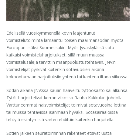
Edellisellä vuosikymmenellä kovin laajentunut
voimistelutoiminta lamaantui toisen maailmansodan myötä
Euroopan lisäksi Suomessakin. Myös Jyväskylässä sota
katkaisi voimisteluharjoitukset, sillä muun muassa
voimistelusaleja tarvittiin maanpuolustustehtäviin. JNV:n
voimistelijat pyrkivät kuitenkin sotavuosien aikana
kokoontumaan harjoituksiin yhtenä tai kahtena iltana viikossa.
Sodan aikana JNV:ssä kauan haaveiltu tyttöosasto sai alkunsa.
Tytöt harjoittelivat kerran viikossa Rauha Kukkulan johdolla.
Varttuneemmat naisvoimistelijat toimivat sotavuosina lottina
tai muissa tehtävissä isänmaan hyväksi. Sotasairaaloissa
tehtyjä esiintymisiä varten ehdittiin kuitenkin harjoitella.
Sotien jälkeen seuratoiminnan rakenteet etsivät uutta