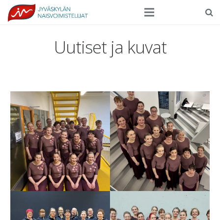
Seura
Uutiset ja kuvat
Harrasteliikunta
Kilpaurheilu
Tapahtumat
Ilmoittautuminen
Yhteystiedot