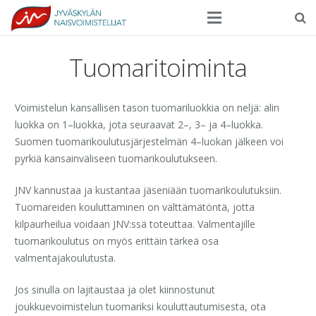
Seura
Tuomaritoiminta
Harrasteliikunta
Voimistelun kansallisen tason tuomariluokkia on neljä: alin
Kilpaurheilu
luokka on 1–luokka, jota seuraavat 2–, 3– ja 4–luokka.
Suomen tuomarikoulutusjärjestelmän 4–luokan jälkeen voi
Tapahtumat
pyrkiä kansainväliseen tuomarikoulutukseen.
Ilmoittautuminen
JNV kannustaa ja kustantaa jäseniään tuomarikoulutuksiin.
Yhteystiedot
Tuomareiden kouluttaminen on välttämätöntä, jotta
kilpaurheilua voidaan JNV:ssä toteuttaa. Valmentajille
tuomarikoulutus on myös erittäin tärkeä osa
valmentajakoulutusta.
Jos sinulla on lajitaustaa ja olet kiinnostunut
joukkuevoimistelun tuomariksi kouluttautumisesta, ota