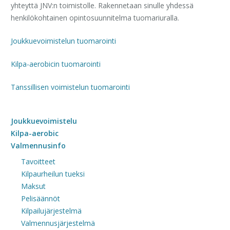
yhteyttä JNV:n toimistolle. Rakennetaan sinulle yhdessä
henkilökohtainen opintosuunnitelma tuomariuralla.
Joukkuevoimistelun tuomarointi
Kilpa-aerobicin tuomarointi
Tanssillisen voimistelun tuomarointi
Joukkuevoimistelu
Kilpa-aerobic
Valmennusinfo
Tavoitteet
Kilpaurheilun tueksi
Maksut
Pelisäännöt
Kilpailujärjestelmä
Valmennusjärjestelmä