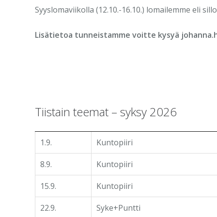
Syyslomaviikolla (12.10.-16.10.) lomailemme eli sillo
Lisätietoa tunneistamme voitte kysyä johanna.ha
Tiistain teemat – syksy 2026
1.9.
Kuntopiiri
8.9.
Kuntopiiri
15.9.
Kuntopiiri
22.9.
Syke+Puntti