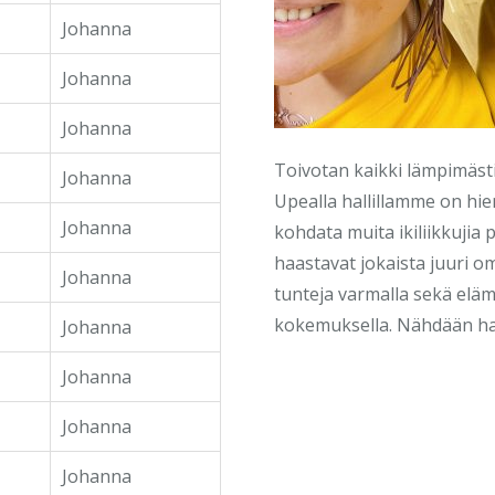
Johanna
Johanna
Johanna
Toivotan kaikki lämpimästi 
Johanna
Upealla hallillamme on hieno
Johanna
kohdata muita ikiliikkujia
haastavat jokaista juuri o
Johanna
tunteja varmalla sekä eläm
kokemuksella. Nähdään hall
Johanna
Johanna
Johanna
Johanna