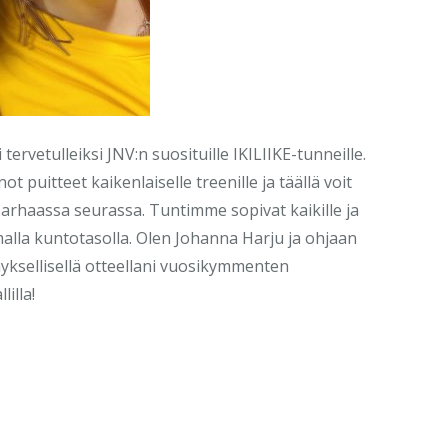
tervetulleiksi JNV:n suosituille IKILIIKE-tunneille.
t puitteet kaikenlaiselle treenille ja täällä voit
 parhaassa seurassa. Tuntimme sopivat kaikille ja
malla kuntotasolla. Olen Johanna Harju ja ohjaan
yksellisellä otteellani vuosikymmenten
illa!