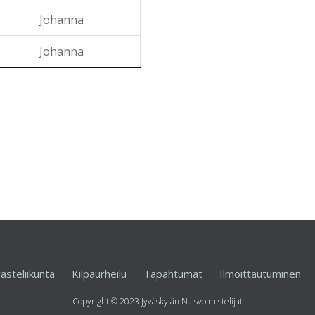
Johanna
Johanna
asteliikunta
Kilpaurheilu
Tapahtumat
Ilmoittautuminen
Copyright © 2023 Jyväskylän Naisvoimistelijat