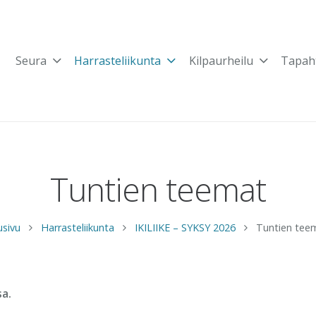
Seura
Harrasteliikunta
Kilpaurheilu
Tapah
Tuntien teemat
usivu
Harrasteliikunta
IKILIIKE – SYKSY 2026
Tuntien tee
sa.