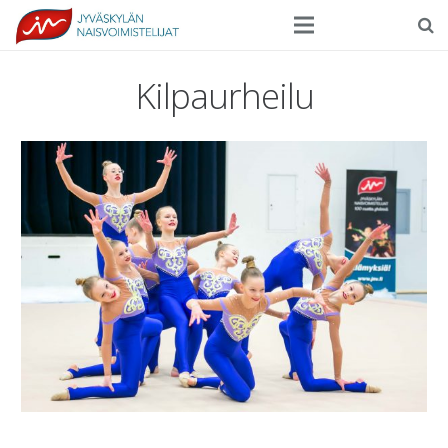
Seura
Kilpaurheilu
Harrasteliikunta
Kilpaurheilu
Tapahtumat
Ilmoittautuminen
Yhteystiedot