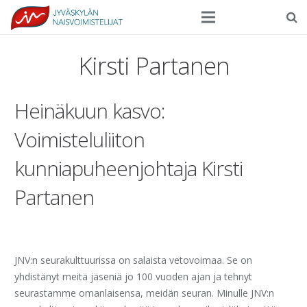
Seura
Kirsti Partanen
Harrasteliikunta
Heinäkuun kasvo:
Kilpaurheilu
Voimisteluliiton
Tapahtumat
kunniapuheenjohtaja Kirsti
Ilmoittautuminen
Partanen
Yhteystiedot
JNV:n seurakulttuurissa on salaista vetovoimaa. Se on
yhdistänyt meitä jäseniä jo 100 vuoden ajan ja tehnyt
seurastamme omanlaisensa, meidän seuran. Minulle JNV:n