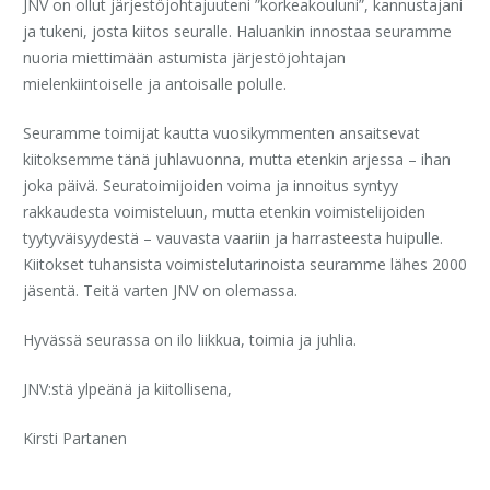
JNV on ollut järjestöjohtajuuteni ”korkeakouluni”, kannustajani
ja tukeni, josta kiitos seuralle. Haluankin innostaa seuramme
nuoria miettimään astumista järjestöjohtajan
mielenkiintoiselle ja antoisalle polulle.
Seuramme toimijat kautta vuosikymmenten ansaitsevat
kiitoksemme tänä juhlavuonna, mutta etenkin arjessa – ihan
joka päivä. Seuratoimijoiden voima ja innoitus syntyy
rakkaudesta voimisteluun, mutta etenkin voimistelijoiden
tyytyväisyydestä – vauvasta vaariin ja harrasteesta huipulle.
Kiitokset tuhansista voimistelutarinoista seuramme lähes 2000
jäsentä. Teitä varten JNV on olemassa.
Hyvässä seurassa on ilo liikkua, toimia ja juhlia.
JNV:stä ylpeänä ja kiitollisena,
Kirsti Partanen