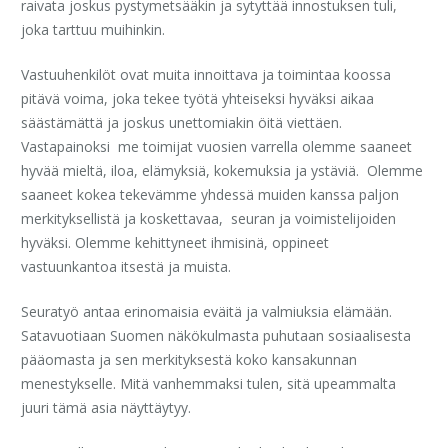
raivata joskus pystymetsääkin ja sytyttää innostuksen tuli,
joka tarttuu muihinkin.
Vastuuhenkilöt ovat muita innoittava ja toimintaa koossa
pitävä voima, joka tekee työtä yhteiseksi hyväksi aikaa
säästämättä ja joskus unettomiakin öitä viettäen.
Vastapainoksi me toimijat vuosien varrella olemme saaneet
hyvää mieltä, iloa, elämyksiä, kokemuksia ja ystäviä. Olemme
saaneet kokea tekevämme yhdessä muiden kanssa paljon
merkityksellistä ja koskettavaa, seuran ja voimistelijoiden
hyväksi. Olemme kehittyneet ihmisinä, oppineet
vastuunkantoa itsestä ja muista.
Seuratyö antaa erinomaisia eväitä ja valmiuksia elämään.
Satavuotiaan Suomen näkökulmasta puhutaan sosiaalisesta
pääomasta ja sen merkityksestä koko kansakunnan
menestykselle. Mitä vanhemmaksi tulen, sitä upeammalta
juuri tämä asia näyttäytyy.