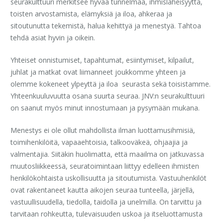
seurakulttuuri merkitsee hyvää tunnelmaa, ihmisläheisyyttä,
toisten arvostamista, elämyksiä ja iloa, ahkeraa ja
sitoutunutta tekemistä, halua kehittyä ja menestyä. Tahtoa
tehdä asiat hyvin ja oikein.
Yhteiset onnistumiset, tapahtumat, esiintymiset, kilpailut,
juhlat ja matkat ovat liimanneet joukkomme yhteen ja
olemme kokeneet ylpeyttä ja iloa seurasta sekä toisistamme.
Yhteenkuuluvuutta osana suurta seuraa. JNV:n seurakulttuuri
on saanut myös minut innostumaan ja pysymään mukana.
Menestys ei ole ollut mahdollista ilman luottamusihmisiä,
toimihenkilöitä, vapaaehtoisia, talkooväkeä, ohjaajia ja
valmentajia. Siitäkin huolimatta, että maailma on jatkuvassa
muutosliikkeessä, seuratoimintaan liittyy edelleen ihmisten
henkilökohtaista uskollisuutta ja sitoutumista. Vastuuhenkilöt
ovat rakentaneet kautta aikojen seuraa tunteella, järjellä,
vastuullisuudella, tiedolla, taidolla ja unelmilla. On tarvittu ja
tarvitaan rohkeutta, tulevaisuuden uskoa ja itseluottamusta