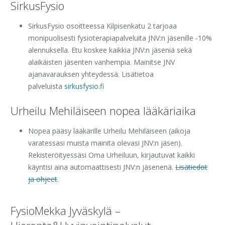
SirkusFysio
SirkusFysio osoitteessa Kilpisenkatu 2 tarjoaa
monipuolisesti fysioterapiapalveluita JNV:n jäsenille -10%
alennuksella. Etu koskee kaikkia JNV:n jäseniä sekä
alaikäisten jäsenten vanhempia. Mainitse JNV
ajanavarauksen yhteydessä. Lisätietoa
palveluista
sirkusfysio.fi
Urheilu Mehiläiseen nopea lääkäriaika
Nopea pääsy lääkärille Urheilu Mehiläiseen (aikoja
varatessasi muista mainita olevasi JNV:n jäsen).
Rekisteröityessäsi Oma Urheiluun, kirjautuvat kaikki
käyntisi aina automaattisesti JNV:n jäsenenä.
Lisätiedot
ja ohjeet
.
FysioMekka Jyväskylä –