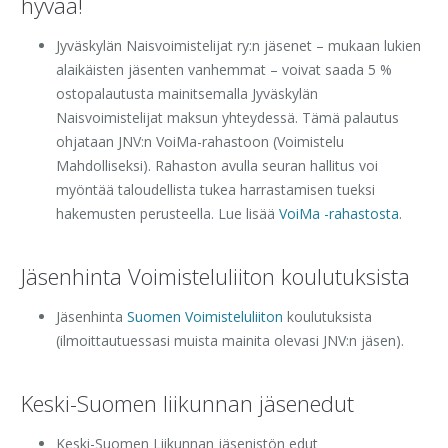
hyvää!
Jyväskylän Naisvoimistelijat ry:n jäsenet – mukaan lukien
alaikäisten jäsenten vanhemmat – voivat saada 5 %
ostopalautusta mainitsemalla Jyväskylän
Naisvoimistelijat maksun yhteydessä. Tämä palautus
ohjataan JNV:n VoiMa-rahastoon (Voimistelu
Mahdolliseksi). Rahaston avulla seuran hallitus voi
myöntää taloudellista tukea harrastamisen tueksi
hakemusten perusteella. Lue lisää
VoiMa -rahastosta
.
Jäsenhinta Voimisteluliiton koulutuksista
Jäsenhinta
Suomen Voimisteluliiton
koulutuksista
(ilmoittautuessasi muista mainita olevasi JNV:n jäsen).
Keski-Suomen liikunnan jäsenedut
Keski-Suomen Liikunnan jäsenistön edut