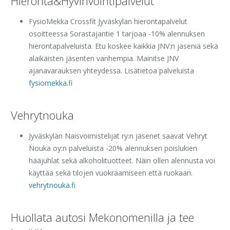
Hieronta&Hyvinvointipalvelut
FysioMekka Crossfit Jyväskylän hierontapalvelut
osoitteessa Sorastajantie 1 tarjoaa -10% alennuksen
hierontapalveluista. Etu koskee kaikkia JNV:n jäseniä sekä
alaikäisten jäsenten vanhempia. Mainitse JNV
ajanavarauksen yhteydessä. Lisätietoa palveluista
fysiomekka.fi
Vehrytnouka
Jyväskylän Naisvoimistelijat ry:n jäsenet saavat Vehryt
Nouka oy:n palveluista -20% alennuksen poislukien
hääjuhlat sekä alkoholituotteet. Näin ollen alennusta voi
käyttää sekä tilojen vuokraamiseen että ruokaan.
vehrytnouka.fi
Huollata autosi Mekonomenilla ja tee