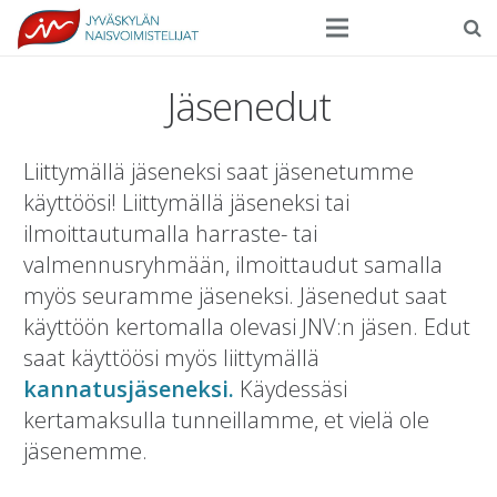
Seura
Jäsenedut
Harrasteliikunta
Liittymällä jäseneksi saat jäsenetumme
Kilpaurheilu
käyttöösi! Liittymällä jäseneksi tai
Tapahtumat
ilmoittautumalla harraste- tai
valmennusryhmään, ilmoittaudut samalla
Ilmoittautuminen
myös seuramme jäseneksi. Jäsenedut saat
Yhteystiedot
käyttöön kertomalla olevasi JNV:n jäsen. Edut
saat käyttöösi myös liittymällä
kannatusjäseneksi.
Käydessäsi
kertamaksulla tunneillamme, et vielä ole
jäsenemme.