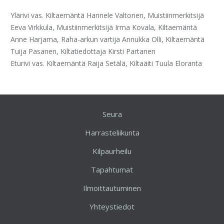
Ylärivi vas. Kiltaemäntä Hannele Valtonen, Muistiinmerkitsijä
Eeva Virkkula, Muistiinmerkitsijä Irma Kovala, Kiltaemäntä
Anne Harjama, Raha-arkun vartija Annukka Olli, Kiltaemäntä
Tuija Pasanen, Kiltatiedottaja Kirsti Partanen
Eturivi vas. Kiltaemäntä Raija Setälä, Kiltaäiti Tuula Eloranta
Seura
Harrasteliikunta
Kilpaurheilu
Tapahtumat
Ilmoittautuminen
Yhteystiedot