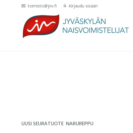
toimisto@jnv.fi
Kirjaudu sisään
UUSI SEURATUOTE NARUREPPU