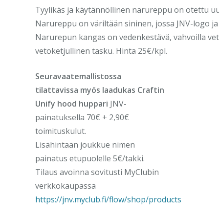
Tyylikäs ja käytännöllinen narureppu on otettu u
Narureppu on väriltään sininen, jossa JNV-logo ja
Narurepun kangas on vedenkestävä, vahvoilla veto
vetoketjullinen tasku. Hinta 25€/kpl.
Seuravaatemallistossa
tilattavissa myös laadukas Craftin
Unify hood huppari
JNV-
painatuksella 70€ + 2,90€
toimituskulut.
Lisähintaan joukkue nimen
painatus etupuolelle 5€/takki.
Tilaus avoinna sovitusti MyClubin
verkkokaupassa
https://jnv.myclub.fi/flow/shop/products