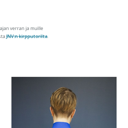
ajan verran ja muille
sta
JNV:n kirpputorilta
.