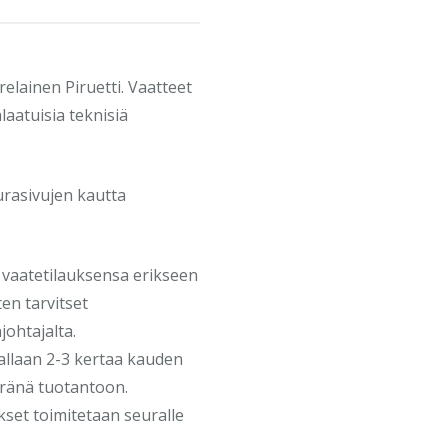
elainen Piruetti. Vaatteet
aatuisia teknisiä
urasivujen kautta
ä vaatetilauksensa erikseen
en tarvitset
johtajalta.
allaan 2-3 kertaa kauden
eränä tuotantoon.
kset toimitetaan seuralle