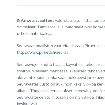
JNV:n seuravaatteet
valmistaa ja toimittaa tamper
ommellaan Tampereella ja materiaalit ovat korkeal
urheilumateriaaleja.
Seuravaatemalliston vaatteita tilataan Piruetin se
https://www.piruetti.fi/seurat
Seurasivujen kautta tilaajat käyvät itse tekemäss
sovittuun päivään mennessä. Tilauksen tekoa vart
aktivointikoodin, jonka saat joukkueesi joukkueen
Seuravaatesivusto on auki noin kaksi viikkoa kerr
aikana. Tämän jälkeen tilaukset menevät yhtenä 
Seuravaatteiden toimitusaika on n 5 viikkoa. Tilau
keskitetysti.