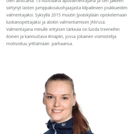
olen aloittanut 15-vuotiaana apuvalmentajana ja sen jälkeen
siirtynyt lasten jumppakouluohjaajasta kilpailevien joukkueiden
valmentajaksi. Syksyllä 2015 muutin Jyväskylään opiskelemaan
luokanopettajaksi ja aloitin valmentamisen JNV:ssä.
Valmentajana minulle erityisen tärkeää on luoda treeneihin
iloinen ja kannustava ilmapiiri, jossa jokainen voimistelija
motivoituu yrittämään parhaansa.