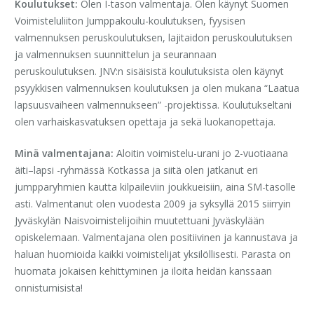
Koulutukset:
Olen I-tason valmentaja. Olen käynyt Suomen
Voimisteluliiton Jumppakoulu-koulutuksen, fyysisen
valmennuksen peruskoulutuksen, lajitaidon peruskoulutuksen
ja valmennuksen suunnittelun ja seurannaan
peruskoulutuksen. JNV:n sisäisistä koulutuksista olen käynyt
psyykkisen valmennuksen koulutuksen ja olen mukana “Laatua
lapsuusvaiheen valmennukseen” -projektissa. Koulutukseltani
olen varhaiskasvatuksen opettaja ja sekä luokanopettaja.
Minä valmentajana:
Aloitin voimistelu-urani jo 2-vuotiaana
äiti–lapsi -ryhmässä Kotkassa ja siitä olen jatkanut eri
jumpparyhmien kautta kilpaileviin joukkueisiin, aina SM-tasolle
asti. Valmentanut olen vuodesta 2009 ja syksyllä 2015 siirryin
Jyväskylän Naisvoimistelijoihin muutettuani Jyväskylään
opiskelemaan. Valmentajana olen positiivinen ja kannustava ja
haluan huomioida kaikki voimistelijat yksilöllisesti. Parasta on
huomata jokaisen kehittyminen ja iloita heidän kanssaan
onnistumisista!