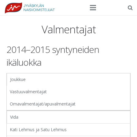
Seura
Valmentajat
Harrasteliikunta
2014–2015 syntyneiden
Kilpaurheilu
ikäluokka
Tapahtumat
Ilmoittautuminen
Joukkue
Yhteystiedot
Vastuuvalmentajat
Omavalmentajat/apuvalmentajat
Vida
Kati Lehmus ja Satu Lehmus