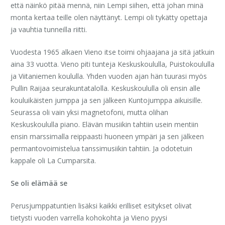
että näinkö pitää mennä, niin Lempi siihen, että johan minä
monta kertaa teille olen näyttänyt. Lempi oli tykätty opettaja
ja vauhtia tunneilla riitti.
Vuodesta 1965 alkaen Vieno itse toimi ohjaajana ja sitä jatkuin
aina 33 vuotta. Vieno piti tunteja Keskuskoululla, Puistokoululla
ja Viitaniemen koululla. Yhden vuoden ajan hän tuurasi myös
Pullin Raijaa seurakuntatalolla. Keskuskoululla oli ensin alle
kouluikäisten jumppa ja sen jälkeen Kuntojumppa aikuisille.
Seurassa oli vain yksi magnetofoni, mutta olihan
Keskuskoululla piano. Elävän musiikin tahtiin usein mentiin
ensin marssimalla reippaasti huoneen ympäri ja sen jälkeen
permantovoimistelua tanssimusiikin tahtiin. Ja odotetuin
kappale oli La Cumparsita.
Se oli elämää se
Perusjumppatuntien lisäksi kaikki erilliset esitykset olivat
tietysti vuoden varrella kohokohta ja Vieno pyysi