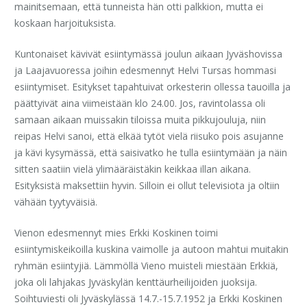
mainitsemaan, että tunneista hän otti palkkion, mutta ei
koskaan harjoituksista.
Kuntonaiset kävivät esiintymässä joulun aikaan Jyväshovissa
ja Laajavuoressa joihin edesmennyt Helvi Tursas hommasi
esiintymiset. Esitykset tapahtuivat orkesterin ollessa tauoilla ja
päättyivät aina viimeistään klo 24.00. Jos, ravintolassa oli
samaan aikaan muissakin tiloissa muita pikkujouluja, niin
reipas Helvi sanoi, että elkää tytöt vielä riisuko pois asujanne
ja kävi kysymässä, että saisivatko he tulla esiintymään ja näin
sitten saatiin vielä ylimääräistäkin keikkaa illan aikana.
Esityksistä maksettiin hyvin. Silloin ei ollut televisiota ja oltiin
vähään tyytyväisiä.
Vienon edesmennyt mies Erkki Koskinen toimi
esiintymiskeikoilla kuskina vaimolle ja autoon mahtui muitakin
ryhmän esiintyjiä. Lämmöllä Vieno muisteli miestään Erkkiä,
joka oli lahjakas Jyväskylän kenttäurheilijoiden juoksija.
Soihtuviesti oli Jyväskylässä 14.7.-15.7.1952 ja Erkki Koskinen