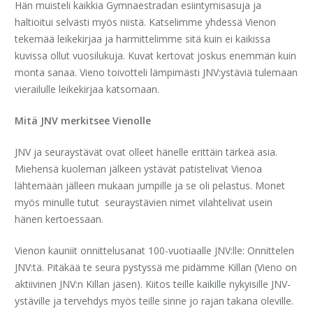
Hän muisteli kaikkia Gymnaestradan esiintymisasuja ja
haltioitui selvästi myös niistä. Katselimme yhdessä Vienon
tekemää leikekirjaa ja harmittelimme sitä kuin ei kaikissa
kuvissa ollut vuosilukuja. Kuvat kertovat joskus enemmän kuin
monta sanaa. Vieno toivotteli lämpimästi JNV:ystäviä tulemaan
vierailulle leikekirjaa katsomaan.
Mitä JNV merkitsee Vienolle
JNV ja seuraystävät ovat olleet hänelle erittäin tärkeä asia.
Miehensä kuoleman jälkeen ystävät patistelivat Vienoa
lähtemään jälleen mukaan jumpille ja se oli pelastus. Monet
myös minulle tutut seuraystävien nimet vilahtelivat usein
hänen kertoessaan.
Vienon kauniit onnittelusanat 100-vuotiaalle JNV:lle: Onnittelen
JNV:tä. Pitäkää te seura pystyssä me pidämme Killan (Vieno on
aktiivinen JNV:n Killan jäsen). Kiitos teille kaikille nykyisille JNV-
ystäville ja tervehdys myös teille sinne jo rajan takana oleville.