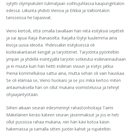
sytytti olympiatulen tulimaljaan soihtujuhlassa kaupungintalon
edessä. Liikunta yhdisti Vienoa ja Erkkiä ja Valtiontalon
tansseissa he tapasivat.
Vieno kertoili, että omalla tavallaan hän niitä esityksiä sepitteli
ja sai apua Raija Ihanaiselta. Raijalta löytyi kuulemma aina
kivoja uusia ideoita. Yhdessäkin esityksessä oli
korkeakantaiset kengät ja tarjottimet. Tarjotinta pyöriteltiin
ympäri ja yhdellä esiintyjällä tarjotin sotkeutui esiliinannauhaan
ja ei muuta kuin hän heitti esiliinan sivuun ja esitys jatkui.
Pieniä kommelluksia sattui aina, mutta sehän oli vain hauskaa.
Se oli elämää se, Vieno huokaisi ja se jos mikä kertoo miten
antaumuksella hän on ollut mukana voimistelussa ja tehnyt
ohjaajantyötään.
Siihen aikaan seuran edesmennyt rahastonhoitaja Taimi
Mäkeläinen keräsi käteen seuran jäsenmaksut ja jos ei heti
ollut pussissa rahaa mukana, niin hän kävi kotoa käsin
hakemassa ja samalla sitten juotiin kahvit ja rupateltiin.