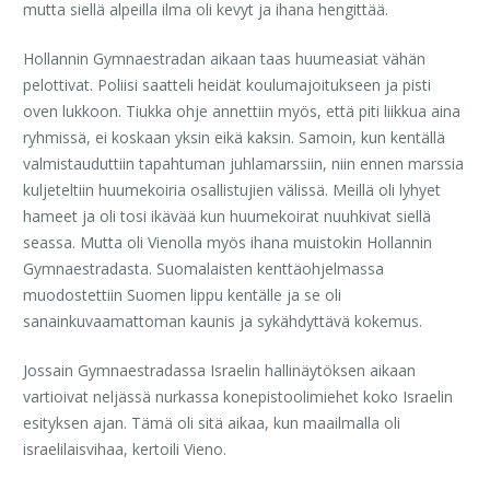
mutta siellä alpeilla ilma oli kevyt ja ihana hengittää.
Hollannin Gymnaestradan aikaan taas huumeasiat vähän
pelottivat. Poliisi saatteli heidät koulumajoitukseen ja pisti
oven lukkoon. Tiukka ohje annettiin myös, että piti liikkua aina
ryhmissä, ei koskaan yksin eikä kaksin. Samoin, kun kentällä
valmistauduttiin tapahtuman juhlamarssiin, niin ennen marssia
kuljeteltiin huumekoiria osallistujien välissä. Meillä oli lyhyet
hameet ja oli tosi ikävää kun huumekoirat nuuhkivat siellä
seassa. Mutta oli Vienolla myös ihana muistokin Hollannin
Gymnaestradasta. Suomalaisten kenttäohjelmassa
muodostettiin Suomen lippu kentälle ja se oli
sanainkuvaamattoman kaunis ja sykähdyttävä kokemus.
Jossain Gymnaestradassa Israelin hallinäytöksen aikaan
vartioivat neljässä nurkassa konepistoolimiehet koko Israelin
esityksen ajan. Tämä oli sitä aikaa, kun maailmalla oli
israelilaisvihaa, kertoili Vieno.