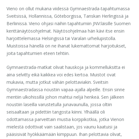
Vieno on ollut mukana viidessä Gymnaestrada-tapahtumassa
Sveitsissä, Hollannissa, Göteborgissa, Tanskan Herlingissä ja
Berliinissä. Vieno ohjasi näihin tapahtumiin JNV:läisille Suomen
kenttänäytösohjelmat. Näytösohjelmaa hän kävi itse ensin
harjoittelemassa Helsingissä tai Varalan urheilupistolla.
Muistoissa hänellä on ne ihanat lukemattomat harjoitukset,
joita tapahtumien eteen tehtiin.
Gymnaestrada-matkat olivat hauskoja ja kommelluksitta ei
aina selvitty eikä kaikkea voi edes kertoa. Muistot ovat
mukavia, mutta jotkut vähän pelottaviakin. Sveitsin
Gymnaestradassa noustiin vapaa-ajalla alpeille. Ensin sinne
mentiin ulkohissillä johon mahtui neljä henkeä. Sen jälkeen
noustiin laseilla varustetulla junavaunulla, jossa oltiin
seisaaltaan ja pidettiin tangosta kiinni. Ylhäällä oli
odottamassa parveittain mustia korppikotkia, jotka Vienon
mielestä odottivat vain saalistaan, jos vaunu kaatuisi ja
pääsisivät hyökkäämään kimppuun. Ihan pelottavia olivat,