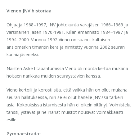
Vienon JNV historiaa
Ohjaaja 1968–1997, JNV johtokunta varajäsen 1966–1969 ja
varsinainen jäsen 1970-1981. Killan emännistö 1984–1987 ja
1994–2000. Vuonna 1992 Vieno on saanut kultaisen
ansiomerkin timantin kera ja nimitetty vuonna 2002 seuran
kunniajäseneksi.
Naisten Aske l-tapahtumissa Vieno oli monta kertaa mukana
hoitaen narikkaa muiden seuraystävien kanssa.
Vieno kertoili ja korosti sitä, että vaikka hän on ollut mukana
seuran hallituksessa, niin se ei ollut hänelle JNV:ssä tärkein
asia. Kokouksissa istumisesta hän ei oikein pitänyt. Voimistelu,
tanssi, ystävät ja ne ihanat muistot nousivat voimakkaasti
esille.
Gymnaestradat