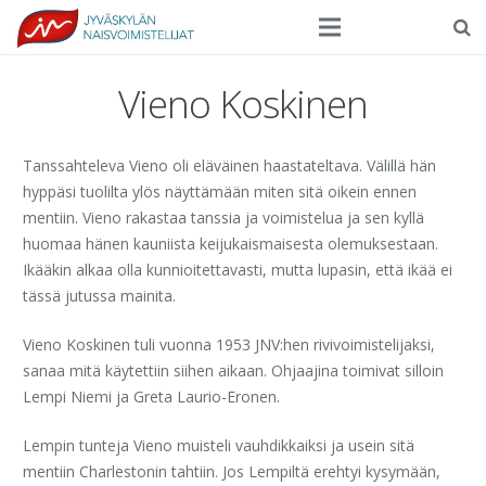
Seura
Vieno Koskinen
Harrasteliikunta
Tanssahteleva Vieno oli eläväinen haastateltava. Välillä hän
Kilpaurheilu
hyppäsi tuolilta ylös näyttämään miten sitä oikein ennen
mentiin. Vieno rakastaa tanssia ja voimistelua ja sen kyllä
Tapahtumat
huomaa hänen kauniista keijukaismaisesta olemuksestaan.
Ilmoittautuminen
Ikääkin alkaa olla kunnioitettavasti, mutta lupasin, että ikää ei
tässä jutussa mainita.
Yhteystiedot
Vieno Koskinen tuli vuonna 1953 JNV:hen rivivoimistelijaksi,
sanaa mitä käytettiin siihen aikaan. Ohjaajina toimivat silloin
Lempi Niemi ja Greta Laurio-Eronen.
Lempin tunteja Vieno muisteli vauhdikkaiksi ja usein sitä
mentiin Charlestonin tahtiin. Jos Lempiltä erehtyi kysymään,