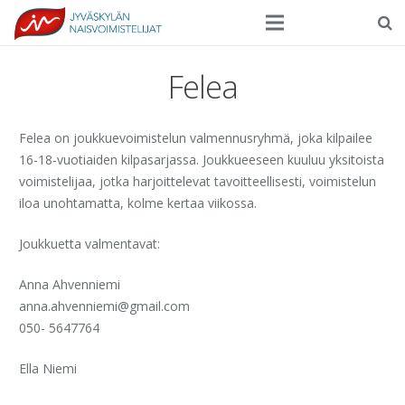
Seura
Felea
Harrasteliikunta
Felea on joukkuevoimistelun valmennusryhmä, joka kilpailee
Kilpaurheilu
16-18-vuotiaiden kilpasarjassa. Joukkueeseen kuuluu yksitoista
voimistelijaa, jotka harjoittelevat tavoitteellisesti, voimistelun
Tapahtumat
iloa unohtamatta, kolme kertaa viikossa.
Ilmoittautuminen
Joukkuetta valmentavat:
Yhteystiedot
Anna Ahvenniemi
anna.ahvenniemi@gmail.com
050- 5647764
Ella Niemi