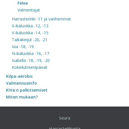
Felea
Valmentajat
Harrasterinki -11 ja vanhemmat
X-ikäluokka -12, -13
V-ikäluokka -14, -15
Taikakeijut -20, -21
Ixia -18, -19
N-ikäluokka -16, -17
Isabella -18, -19, -20
Kokeilutreenipäivät
Kilpa-aerobic
Valmennusinfo
KiVa:n palkitsemiset
Miten mukaan?
Seura
Harrasteliikunta