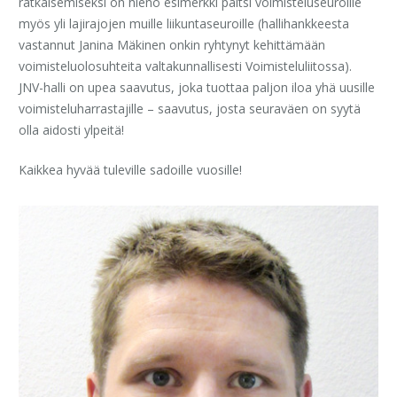
ratkaisemiseksi on hieno esimerkki paitsi voimisteluseuroille
myös yli lajirajojen muille liikuntaseuroille (hallihankkeesta
vastannut Janina Mäkinen onkin ryhtynyt kehittämään
voimisteluolosuhteita valtakunnallisesti Voimisteluliitossa).
JNV-halli on upea saavutus, joka tuottaa paljon iloa yhä uusille
voimisteluharrastajille – saavutus, josta seuraväen on syytä
olla aidosti ylpeitä!
Kaikkea hyvää tuleville sadoille vuosille!