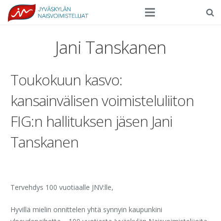
Seura
Jani Tanskanen
Harrasteliikunta
Toukokuun kasvo:
Kilpaurheilu
kansainvälisen voimisteluliiton
Tapahtumat
FIG:n hallituksen jäsen Jani
Ilmoittautuminen
Tanskanen
Yhteystiedot
Tervehdys 100 vuotiaalle JNV:lle,
Hyvillä mielin onnittelen yhtä synnyin kaupunkini