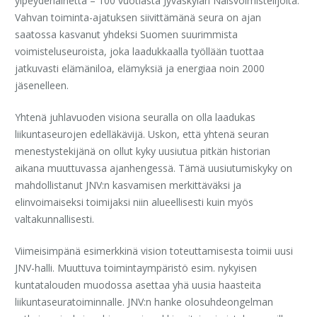
ylpeydenaihetta – 100 vuotiasta Jyväskylän Naisvoimistelijoita.
Vahvan toiminta-ajatuksen siivittämänä seura on ajan
saatossa kasvanut yhdeksi Suomen suurimmista
voimisteluseuroista, joka laadukkaalla työllään tuottaa
jatkuvasti elämäniloa, elämyksiä ja energiaa noin 2000
jäsenelleen.
Yhtenä juhlavuoden visiona seuralla on olla laadukas
liikuntaseurojen edelläkävijä. Uskon, että yhtenä seuran
menestystekijänä on ollut kyky uusiutua pitkän historian
aikana muuttuvassa ajanhengessä. Tämä uusiutumiskyky on
mahdollistanut JNV:n kasvamisen merkittäväksi ja
elinvoimaiseksi toimijaksi niin alueellisesti kuin myös
valtakunnallisesti.
Viimeisimpänä esimerkkinä vision toteuttamisesta toimii uusi
JNV-halli. Muuttuva toimintaympäristö esim. nykyisen
kuntatalouden muodossa asettaa yhä uusia haasteita
liikuntaseuratoiminnalle. JNV:n hanke olosuhdeongelman