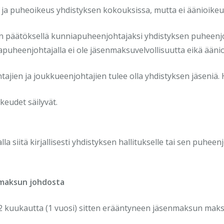
- ja puheoikeus yhdistyksen kokouksissa, mutta ei äänioikeu
n päätöksellä kunniapuheenjohtajaksi yhdistyksen puheenjo
puheenjohtajalla ei ole jäsenmaksuvelvollisuutta eikä äänio
ntajien ja joukkueenjohtajien tulee olla yhdistyksen jäseniä
keudet säilyvät.
a siitä kirjallisesti yhdistyksen hallitukselle tai sen puheenj
maksun johdosta
12 kuukautta (1 vuosi) sitten erääntyneen jäsenmaksun mak