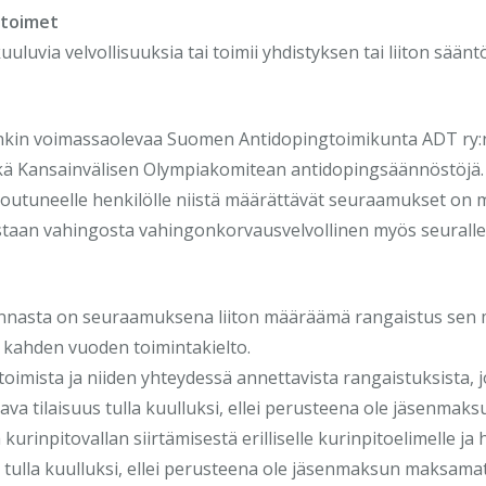
otoimet
uuluvia velvollisuuksia tai toimii yhdistyksen tai liiton säänt
oinkin voimassaolevaa Suomen Antidopingtoimikunta ADT ry:
ekä Kansainvälisen Olympiakomitean antidopingsäännöstöjä.
utuneelle henkilölle niistä määrättävät seuraamukset on m
taan vahingosta vahingonkorvausvelvollinen myös seuralle
minnasta on seuraamuksena liiton määräämä rangaistus sen m
 kahden vuoden toimintakielto.
toimista ja niiden yhteydessä annettavista rangaistuksista, j
ava tilaisuus tulla kuulluksi, ellei perusteena ole jäsenma
kurinpitovallan siirtämisestä erilliselle kurinpitoelimelle j
 tulla kuulluksi, ellei perusteena ole jäsenmaksun maksamat