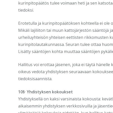
kurinpitopäätös tulee voimaan heti ja sen katsotaa
tiedoksi.
Erotetulla ja kurinpitopäätöksen kohteella ei ole 
Mikäli lajiliiton tai muun kattojärjestön sääntöjä j
urheiluyhteisön yhteisen eettisten rikkomusten ku
kurinpitolautakunnassa. Seuran tulee ottaa huo
Lisätty sääntöjen kohta muuttaa sääntöjen pykäl
Hallitus voi erottaa jäsenen, joka ei täytä hänelle k
oikeus vedota yhdistyksen seuraavaan kokoukseen 
tiedoksisaannista.
10§· Yhdistyksen kokoukset
Yhdistyksellä on kaksi varsinaista kokousta: kevä
aikaisemmin yhdistyksen verkkosivuilla ja jäsenti
ylimääräisiä kokouksia pidetään, kun hallitus katsoo