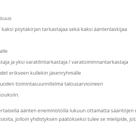
isuus
 kaksi pöytäkirjan tarkastajaa sekä kaksi ääntenlaskijaa
alle
staja ja yksi varatilintarkastaja / varatoiminnantarkastaja
det erikseen kullekin jäsenryhmälle
ivuoden toimintasuunnitelma talousarvioineen
kouksiin.
ertaisella äänten enemmistöllä lukuun ottamatta sääntöjen 
oita, jolloin yhdistyksen päätökseksi tulee se mielipide, j