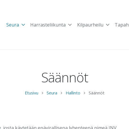
Seura
Harrasteliikunta
Kilpaurheilu
Tapah
Säännöt
Etusivu
Seura
Hallinto
Säännöt
y, josta käytetään epävirallisena lyhenteenä nimeä JNV.