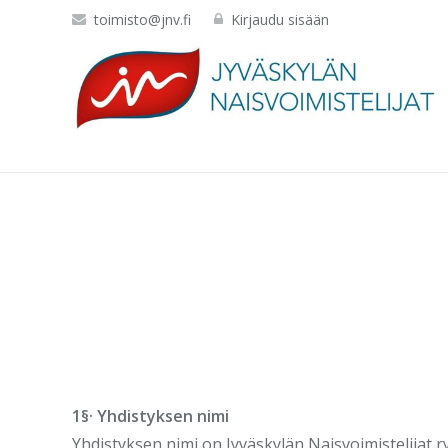
toimisto@jnv.fi
Kirjaudu sisään
1§· Yhdistyksen nimi
Yhdistyksen nimi on Jyväskylän Naisvoimistelijat r