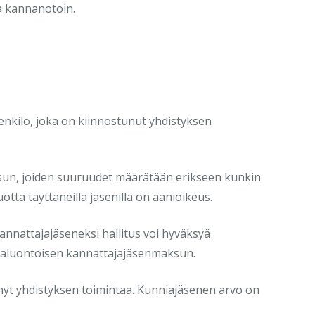
a kannanotoin.
henkilö, joka on kiinnostunut yhdistyksen
sun, joiden suuruudet määrätään erikseen kunkin
tta täyttäneillä jäsenillä on äänioikeus.
Kannattajajäseneksi hallitus voi hyväksyä
ertaluontoisen kannattajajäsenmaksun.
änyt yhdistyksen toimintaa. Kunniajäsenen arvo on