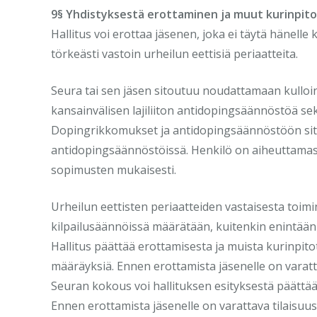
9§ Yhdistyksestä erottaminen ja muut kurinpit
Hallitus voi erottaa jäsenen, joka ei täytä hänelle k
törkeästi vastoin urheilun eettisiä periaatteita.
Seura tai sen jäsen sitoutuu noudattamaan kull
kansainvälisen lajiliiton antidopingsäännöstöä s
Dopingrikkomukset ja antidopingsäännöstöön sito
antidopingsäännöstöissä. Henkilö on aiheuttamas
sopimusten mukaisesti.
Urheilun eettisten periaatteiden vastaisesta toi
kilpailusäännöissä määrätään, kuitenkin enintään
Hallitus päättää erottamisesta ja muista kurinpito
määräyksiä. Ennen erottamista jäsenelle on varatt
Seuran kokous voi hallituksen esityksestä päättää 
Ennen erottamista jäsenelle on varattava tilaisuus