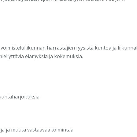
oimisteluliikunnan harrastajien fyysistä kuntoa ja liikunnallis
miellyttäviä elämyksiä ja kokemuksia.
iikuntaharjoituksia
iluja ja muuta vastaavaa toimintaa