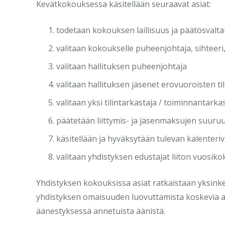
Kevätkokouksessa käsitellään seuraavat asiat:
todetaan kokouksen laillisuus ja päätösvalta
valitaan kokoukselle puheenjohtaja, sihteeri,
valitaan hallituksen puheenjohtaja
valitaan hallituksen jäsenet erovuoroisten til
valitaan yksi tilintarkastaja / toiminnantarka
päätetään liittymis- ja jäsenmaksujen suuruu
käsitellään ja hyväksytään tulevan kalenter
valitaan yhdistyksen edustajat liiton vuosiko
Yhdistyksen kokouksissa asiat ratkaistaan yksink
yhdistyksen omaisuuden luovuttamista koskevia asi
äänestyksessä annetuista äänistä.