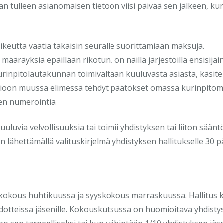
n tulleen asianomaisen tietoon viisi päivää sen jälkeen, kun
oikeutta vaatia takaisin seuralle suorittamiaan maksuja.
a määräyksiä epäillään rikotun, on näillä järjestöillä ensisija
rinpitolautakunnan toimivaltaan kuuluvasta asiasta, käsite
mioon muussa elimessä tehdyt päätökset omassa kurinpitom
ien numerointia
uuluvia velvollisuuksia tai toimii yhdistyksen tai liiton säänt
lähettämällä valituskirjelmä yhdistyksen hallitukselle 30 
tkokous huhtikuussa ja syyskokous marraskuussa. Hallitus ku
edotteissa jäsenille. Kokouskutsussa on huomioitava yhdisty
 sen tarpeelliseksi tai kun vähintään 1/10 yhdistyksen jäsenis