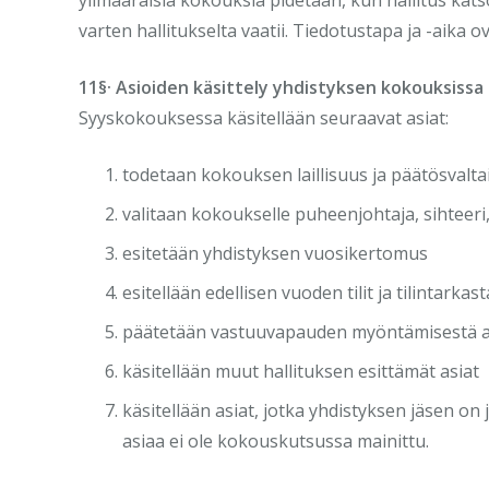
varten hallitukselta vaatii. Tiedotustapa ja -aika 
11§· Asioiden käsittely yhdistyksen kokouksissa
Syyskokouksessa käsitellään seuraavat asiat:
todetaan kokouksen laillisuus ja päätösvalta
valitaan kokoukselle puheenjohtaja, sihteeri,
esitetään yhdistyksen vuosikertomus
esitellään edellisen vuoden tilit ja tilintark
päätetään vastuuvapauden myöntämisestä a
käsitellään muut hallituksen esittämät asiat
käsitellään asiat, jotka yhdistyksen jäsen on
asiaa ei ole kokouskutsussa mainittu.