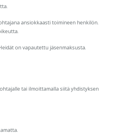
tta.
htajana ansiokkaasti toimineen henkilön.
ikeutta.
. Heidät on vapautettu jäsenmaksusta.
ohtajalle tai ilmoittamalla siitä yhdistyksen
samatta.