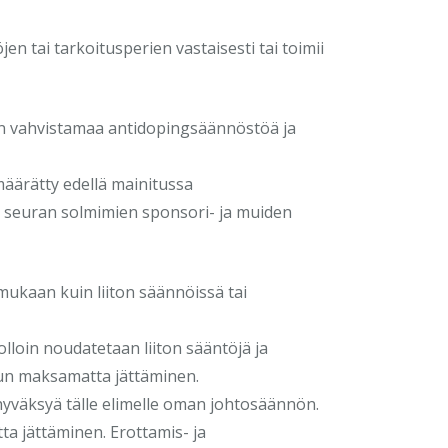
öjen tai tarkoitusperien vastaisesti tai toimii
n vahvistamaa antidopingsäännöstöä ja
äärätty edellä mainitussa
 seuran solmimien sponsori- ja muiden
ukaan kuin liiton säännöissä tai
olloin noudatetaan liiton sääntöjä ja
ksun maksamatta jättäminen.
a hyväksyä tälle elimelle oman johtosäännön.
ta jättäminen. Erottamis- ja