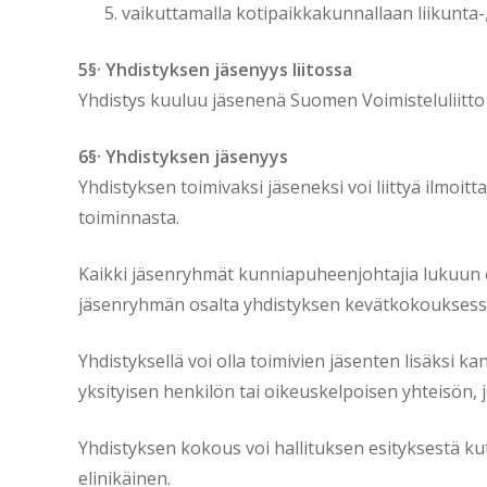
vaikuttamalla kotipaikkakunnallaan liikunta
5§· Yhdistyksen jäsenyys liitossa
Yhdistys kuuluu jäsenenä Suomen Voimisteluliitto r
6§· Yhdistyksen jäsenyys
Yhdistyksen toimivaksi jäseneksi voi liittyä ilmoi
toiminnasta.
Kaikki jäsenryhmät kunniapuheenjohtajia lukuun 
jäsenryhmän osalta yhdistyksen kevätkokouksessa. J
Yhdistyksellä voi olla toimivien jäsenten lisäksi 
yksityisen henkilön tai oikeuskelpoisen yhteisön,
Yhdistyksen kokous voi hallituksen esityksestä ku
elinikäinen.