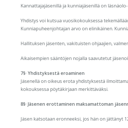
Kannattajajäsenillä ja kunniajäsenillä on läsnäolo
Yhdistys voi kutsua vuosikokouksessa tekemällää
Kunniapuheenjohtajan arvo on elinikäinen. Kunnia
Hallituksen jäsenten, vakituisten ohjaajien, valme
Aikaisempien sääntöjen nojalla saavutetut jäsenoi
7§· Yhdistyksestä eroaminen
Jäsenellä on oikeus erota yhdistyksestä ilmoittamall
kokouksessa pöytäkirjaan merkittäväksi.
8§· Jäsenen erottaminen maksamattoman jäsen
Jäsen katsotaan eronneeksi, jos hän on jättänyt 