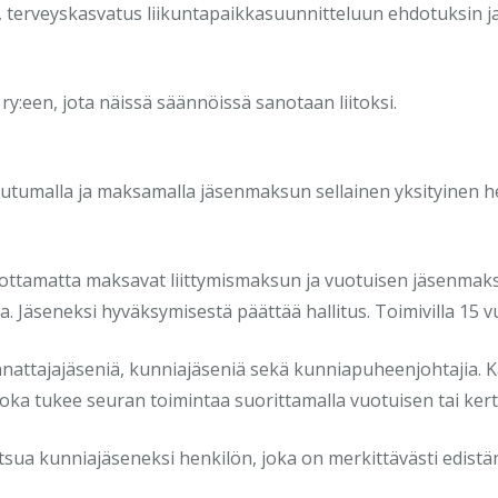
-, terveyskasvatus liikuntapaikkasuunnitteluun ehdotuksin j
y:een, jota näissä säännöissä sanotaan liitoksi.
ttautumalla ja maksamalla jäsenmaksun sellainen yksityinen 
ottamatta maksavat liittymismaksun ja vuotuisen jäsenmak
äseneksi hyväksymisestä päättää hallitus. Toimivilla 15 vuo
kannattajajäseniä, kunniajäseniä sekä kunniapuheenjohtajia. 
 joka tukee seuran toimintaa suorittamalla vuotuisen tai k
tsua kunniajäseneksi henkilön, joka on merkittävästi edist