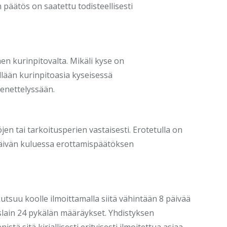
 päätös on saatettu todisteellisesti
inen kurinpitovalta. Mikäli kyse on
llään kurinpitoasia kyseisessä
enettelyssään.
öjen tai tarkoitusperien vastaisesti. Erotetulla on
päivän kuluessa erottamispäätöksen
tsuu koolle ilmoittamalla siitä vähintään 8 päivää
slain 24 pykälän määräykset. Yhdistyksen
tä sitä kirjallisesti erityisesti ilmoitettua asiaa