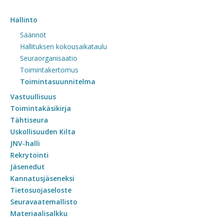
Hallinto
Säännöt
Hallituksen kokousaikataulu
Seuraorganisaatio
Toimintakertomus
Toimintasuunnitelma
Vastuullisuus
Toimintakäsikirja
Tähtiseura
Uskollisuuden Kilta
JNV-halli
Rekrytointi
Jäsenedut
Kannatusjäseneksi
Tietosuojaseloste
Seuravaatemallisto
Materiaalisalkku