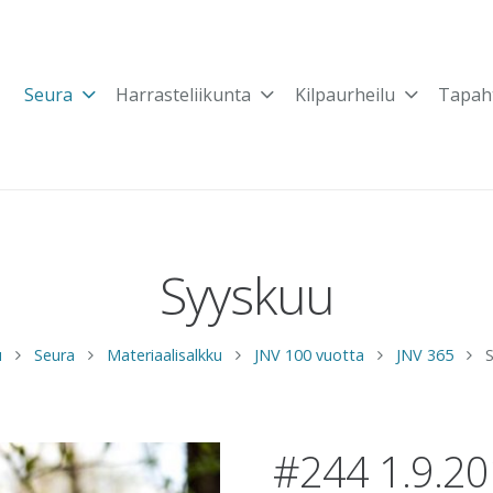
Seura
Harrasteliikunta
Kilpaurheilu
Tapah
Syyskuu
u
Seura
Materiaalisalkku
JNV 100 vuotta
JNV 365
#244 1.9.2