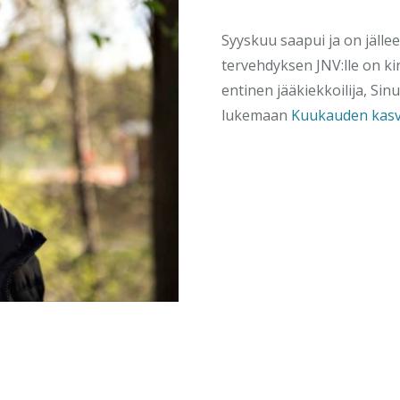
Syyskuu saapui ja on jälle
tervehdyksen JNV:lle on ki
entinen jääkiekkoilija, Si
lukemaan
Kuukauden kas