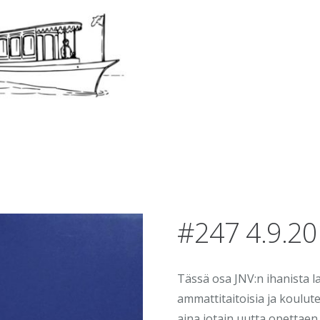
#247 4.9.2
Tässä osa JNV:n ihanista la
ammattitaitoisia ja koulute
aina jotain uutta opettaen.