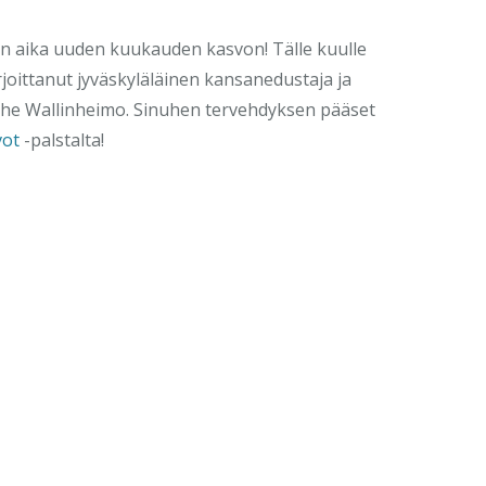
en aika uuden kuukauden kasvon! Tälle kuulle
rjoittanut jyväskyläläinen kansanedustaja ja
nuhe Wallinheimo. Sinuhen tervehdyksen pääset
vot
-palstalta!