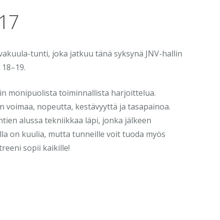
017
akuula-tunti, joka jatkuu tänä syksynä JNV-hallin
o 18–19.
n monipuolista toiminnallista harjoittelua.
n voimaa, nopeutta, kestävyyttä ja tasapainoa.
ien alussa tekniikkaa läpi, jonka jälkeen
lilla on kuulia, mutta tunneille voit tuoda myös
eni sopii kaikille!