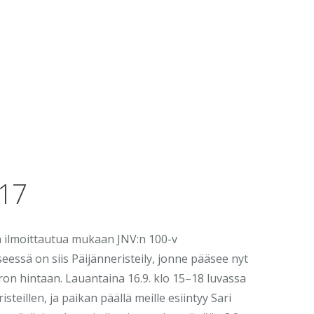
017
 ilmoittautua mukaan JNV:n 100-v
seessä on siis Päijänneristeily, jonne pääsee nyt
on hintaan. Lauantaina 16.9. klo 15–18 luvassa
steillen, ja paikan päällä meille esiintyy Sari