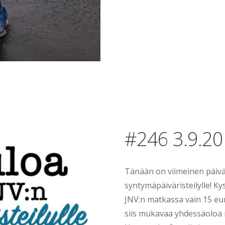
#246 3.9.2
Tänään on viimeinen päivä
syntymäpäiväristeilylle! Ky
JNV:n matkassa vain 15 eur
siis mukavaa yhdessäoloa ri