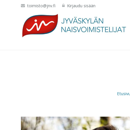
toimisto@jnv.fi
Kirjaudu sisään
Etusiv