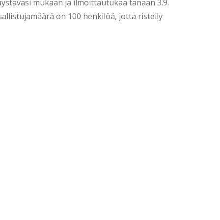
ystäväsi mukaan ja ilmoittautukaa tänään 3.9.
sallistujamäärä on 100 henkilöä, jotta risteily