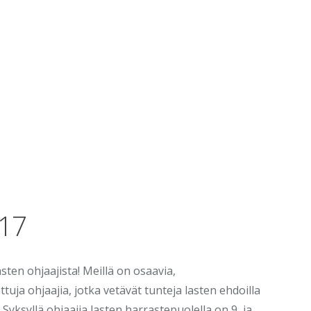
017
sten ohjaajista! Meillä on osaavia,
ttuja ohjaajia, jotka vetävät tunteja lasten ehdoilla
 Syksyllä ohjaajia lasten harrastepuolella on 9, ja