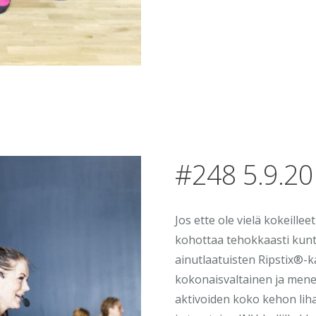
#248 5.9.2
Jos ette ole vielä kokeille
kohottaa tehokkaasti kunt
ainutlaatuisten Ripstix®-ka
kokonaisvaltainen ja mene
aktivoiden koko kehon lih