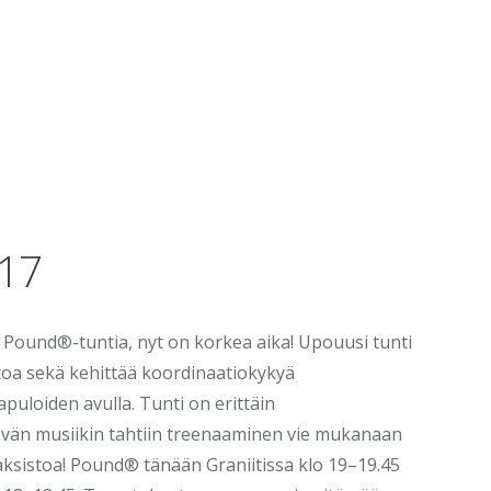
017
et Pound®-tuntia, nyt on korkea aika! Upouusi tunti
oa sekä kehittää koordinaatiokykyä
puloiden avulla. Tunti on erittäin
vän musiikin tahtiin treenaaminen vie mukanaan
aksistoa! Pound® tänään Graniitissa klo 19–19.45