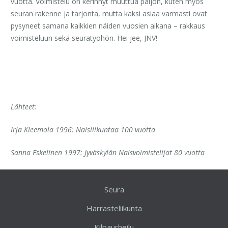
vuotta. Voimistelu on kerinnyt muuttua paljon, kuten myös
seuran rakenne ja tarjonta, mutta kaksi asiaa varmasti ovat
pysyneet samana kaikkien näiden vuosien aikana – rakkaus
voimisteluun sekä seuratyöhön. Hei jee, JNV!
Lähteet:
Irja Kleemola 1996: Naisliikuntaa 100 vuotta
Sanna Eskelinen 1997: Jyväskylän Naisvoimistelijat 80 vuotta
Seura
Harrasteliikunta
Kilpaurheilu