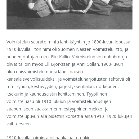
Voimistelun seuratoiminta lähti käyntiin jo 1890-luvun lopussa.
1910-luvulla liiton nimi oli Suomen Naisten Voimisteluliitto, ja
puheenjohtajan toimi Elin Kallio. Voimistelun voimahahmoja
olivat tällöin myös Elli Björksten ja Anni Collan. 1900-luvun
alun naisvoimistelu nousi lähes naisen
kansalaisvelvollisuudeksi, ja voimisteluharjoitusten tehtävä oli
mm. ryhdin, kestävyyden, järjestyksenhalun, notkeuden,
itsekurin ja kauneusaistin kehittäminen. Tyypillinen
voimisteluasu oli 1910-lukuun ja voimisteluhousujen
saapumiseen saakka merimiestyyppinen mekko, ja
voimistelupuvun alla pidettiin korsettia aina 1910–1920-lukujen
vaihteeseen.
1910-luvulla toiminta oli hankalaa, etenkin