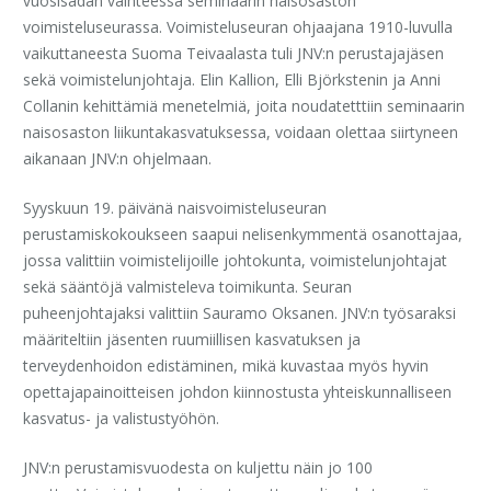
vuosisadan vaihteessa seminaarin naisosaston
voimisteluseurassa. Voimisteluseuran ohjaajana 1910-luvulla
vaikuttaneesta Suoma Teivaalasta tuli JNV:n perustajajäsen
sekä voimistelunjohtaja. Elin Kallion, Elli Björkstenin ja Anni
Collanin kehittämiä menetelmiä, joita noudatetttiin seminaarin
naisosaston liikuntakasvatuksessa, voidaan olettaa siirtyneen
aikanaan JNV:n ohjelmaan.
Syyskuun 19. päivänä naisvoimisteluseuran
perustamiskokoukseen saapui nelisenkymmentä osanottajaa,
jossa valittiin voimistelijoille johtokunta, voimistelunjohtajat
sekä sääntöjä valmisteleva toimikunta. Seuran
puheenjohtajaksi valittiin Sauramo Oksanen. JNV:n työsaraksi
määriteltiin jäsenten ruumiillisen kasvatuksen ja
terveydenhoidon edistäminen, mikä kuvastaa myös hyvin
opettajapainoitteisen johdon kiinnostusta yhteiskunnalliseen
kasvatus- ja valistustyöhön.
JNV:n perustamisvuodesta on kuljettu näin jo 100