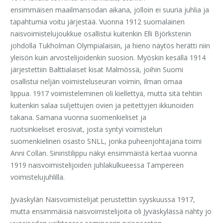
ensimmäisen maailmansodan aikana, jolloin ei suuria juhlia ja
tapahtumia voitu järjestää. Vuonna 1912 suomalainen
naisvoimistelujoukkue osallistui kuitenkin Elli Björkstenin
johdolla Tukholman Olympialaisiin, ja hieno näytös herätti niin
yleisön kuin arvostelijoidenkin suosion. Myöskin kesällä 1914
järjestettiin Balttialaiset kisat Malmössä, joihin Suomi
osallistui neljän voimisteluseuran voimin, ilman omaa
lippua. 1917 voimisteleminen oli kiellettyä, mutta sitä tehtiin
kuitenkin salaa suljettujen ovien ja peitettyjen ikkunoiden
takana. Samana vuonna suomenkieliset ja
ruotsinkieliset erosivat, josta syntyi voimistelun
suomenkielinen osasto SNLL, jonka puheenjohtajana toimi
Anni Collan. Siniristilippu näkyi ensimmäistä kertaa vuonna
1919 naisvoimistelijoiden juhlakulkueessa Tampereen
voimistelujuhlilla.
Jyväskylän Naisvoimistelijat perustettiin syyskuussa 1917,
mutta ensimmäisiä naisvoimistelijoita oli Jyväskylässä nähty jo