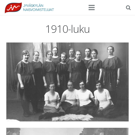
Seura
1910-luku
Harrasteliikunta
Kilpaurheilu
Tapahtumat
Ilmoittautuminen
Yhteystiedot