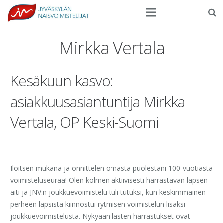
Seura
Mirkka Vertala
Harrasteliikunta
Kesäkuun kasvo:
Kilpaurheilu
asiakkuusasiantuntija Mirkka
Tapahtumat
Vertala, OP Keski-Suomi
Ilmoittautuminen
Yhteystiedot
Iloitsen mukana ja onnittelen omasta puolestani 100-vuotiasta
voimisteluseuraa! Olen kolmen aktiivisesti harrastavan lapsen
äiti ja JNV:n joukkuevoimistelu tuli tutuksi, kun keskimmäinen
perheen lapsista kiinnostui rytmisen voimistelun lisäksi
joukkuevoimistelusta. Nykyään lasten harrastukset ovat