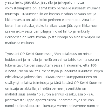
yleisurheilu, jääkiekko, jääpallo ja jalkapallo, mutta
voimisteluajoista on jäänyt koko perheelle runsaasti mukavia
muistoja. Liikkumisen ilo on kantanut tähän päivään asti ja
liikkumisesta on tullut koko perheen elämäntapa. Aina kun
lasten harrastuskuljetuksilta aikaa vaan jää, pyrin liikkumaan
itsekin aktiivisesti. Lempilajejani ovat hiihto ja lenkkeily.
Perheessä on kaksi koiraa, joista isompi on aina lenkkipolulla
matkassa mukana.
Työssäni OP Keski-Suomessa JNV:n asiakkuus on minun
hoidossani ja minulla ja meillä on vahva tahto toimia seuran
tukena tavoitteiden saavuttamisessa. Haluamme, että 100-
vuotias JNV on haluttu, menestyvä ja laadukas liikuntaseurojen
edelläkävijä jatkossakin. Pitkäaikaiseen kumppanuuteen on
sisältynyt erilaisia toimintoja ja tänä kesänä OP Keski-Suomen
omistaja-asiakkailla ja heidän perheenjäsenillään on
mahdollisuus saada 15 euron alennus kesäkuussa 5.–9.6.
pidettävästä Hippo-sporttileiristä. Pidämme myös seuran
nuorille talouslukutaito –luentoja varmistaaksemme nuorten