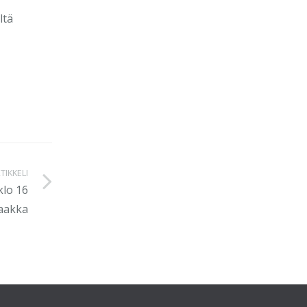
ltä
TIKKELI
klo 16
aakka