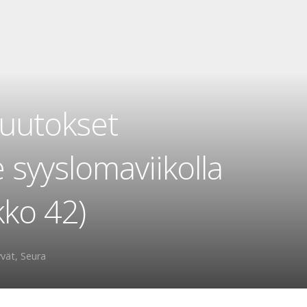
uutokset
syyslomaviikolla
kko 42)
yvät
,
Seura