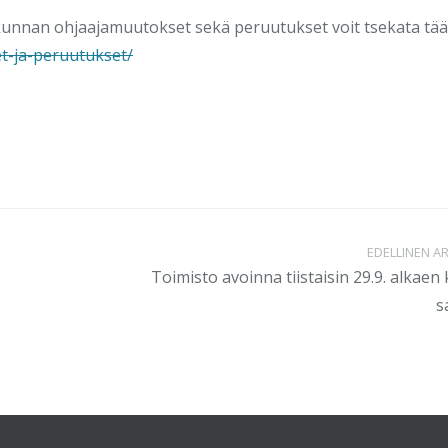
liikunnan ohjaajamuutokset sekä peruutukset voit tsekata tää
set-ja-peruutukset/
EDELLINEN AR
Toimisto avoinna tiistaisin 29.9. alkaen 
s