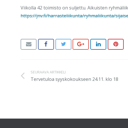
Viikolla 42 toimisto on suljettu. Aikuisten ryhmä
https://jnv.fi/harrasteliikunta/ryhmaliikunta/sijai
SEURAAVA ARTIKKELI
Tervetuloa syyskokoukseen 24.11. klo 18