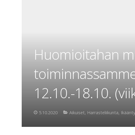
Huomioitahan m
toiminnassamme 
12.10.-18.10. (vii
5.10.2020
Aikuiset
,
Harrasteliikunta
,
Ikäänt