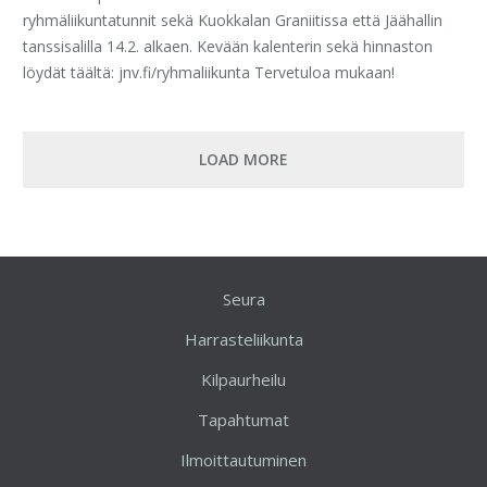
ryhmäliikuntatunnit sekä Kuokkalan Graniitissa että Jäähallin
tanssisalilla 14.2. alkaen. Kevään kalenterin sekä hinnaston
löydät täältä: jnv.fi/ryhmaliikunta Tervetuloa mukaan!
LOAD MORE
Seura
Harrasteliikunta
Kilpaurheilu
Tapahtumat
Ilmoittautuminen