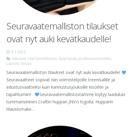
Seuravaatemalliston tilaukset
ovat nyt auki kevätkaudelle!
9.1.2023
Aikuiset
,
Harrasteliikunta
,
Ikääntyvät
,
Joukkuevoimistelu
,
Lapset
,
Seura
Seuravaatemalliston tilaukset ovat nyt auki kevätkaudelle!
Seuravaatteet sopivat niin voimistelijoille treenisalille ja
edustusvaatteiksi kuin kannustusjoukoille kisoihin ja
tapahtumiin!
Seuravaatemallistostamme löytyy laadukas
tummansininen Craftin huppari JNV:n logolla. Hupparin
tilauslomake…