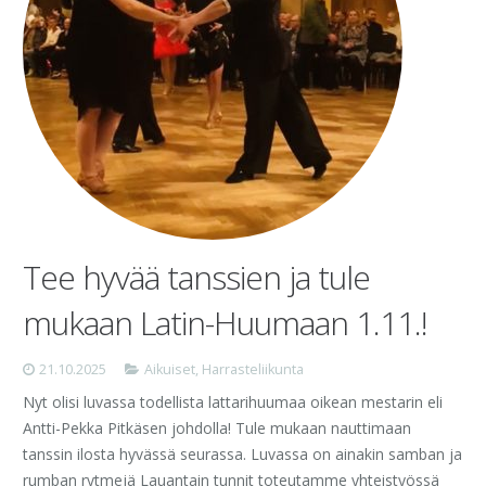
Tee hyvää tanssien ja tule
mukaan Latin-Huumaan 1.11.!
21.10.2025
Aikuiset
,
Harrasteliikunta
Nyt olisi luvassa todellista lattarihuumaa oikean mestarin eli
Antti-Pekka Pitkäsen johdolla! Tule mukaan nauttimaan
tanssin ilosta hyvässä seurassa. Luvassa on ainakin samban ja
rumban rytmejä Lauantain tunnit toteutamme yhteistyössä