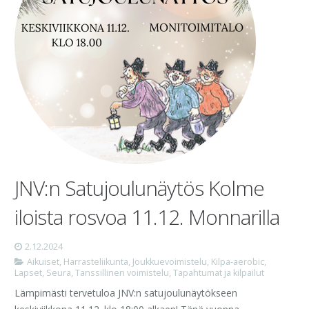
JNV:n Satujoulunäytös Kolme
iloista rosvoa 11.12. Monnarilla
2.12.2024
Aikuiset
,
Harrasteliikunta
,
Joukkuevoimistelu
,
Kilpa-aerobic
,
Lapset
,
Seura
,
Tanssillinen voimistelu
,
Tapahtumat ja kilpailut
Lämpimästi tervetuloa JNV:n satujoulunäytökseen