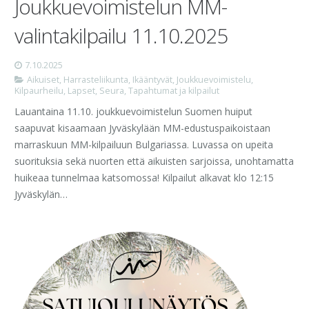
Joukkuevoimistelun MM-
valintakilpailu 11.10.2025
7.10.2025
Aikuiset
,
Harrasteliikunta
,
Ikääntyvät
,
Joukkuevoimistelu
,
Kilpaurheilu
,
Lapset
,
Seura
,
Tapahtumat ja kilpailut
Lauantaina 11.10. joukkuevoimistelun Suomen huiput
saapuvat kisaamaan Jyväskylään MM-edustuspaikoistaan
marraskuun MM-kilpailuun Bulgariassa. Luvassa on upeita
suorituksia sekä nuorten että aikuisten sarjoissa, unohtamatta
huikeaa tunnelmaa katsomossa! Kilpailut alkavat klo 12:15
Jyväskylän…