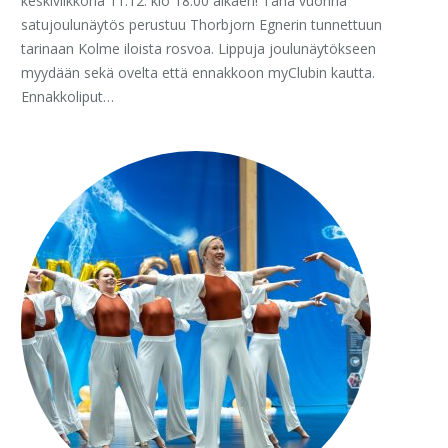
keskiviikkona 11.12. klo 18:00 alkaen! Tänä vuonna
satujoulunäytös perustuu Thorbjorn Egnerin tunnettuun
tarinaan Kolme iloista rosvoa. Lippuja joulunäytökseen
myydään sekä ovelta että ennakkoon myClubin kautta.
Ennakkoliput…