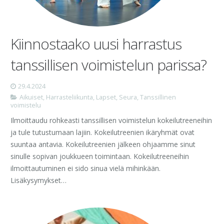
Kiinnostaako uusi harrastus
tanssillisen voimistelun parissa?
29.4.2024
Aikuiset
,
Harrasteliikunta
,
Lapset
,
Seura
,
Tanssillinen
voimistelu
Ilmoittaudu rohkeasti tanssillisen voimistelun kokeilutreeneihin
ja tule tutustumaan lajiin. Kokeilutreenien ikäryhmät ovat
suuntaa antavia. Kokeilutreenien jälkeen ohjaamme sinut
sinulle sopivan joukkueen toimintaan. Kokeilutreeneihin
ilmoittautuminen ei sido sinua vielä mihinkään.
Lisäkysymykset…