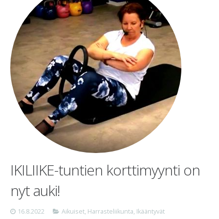
IKILIIKE-tuntien korttimyynti on
nyt auki!
16.8.2022
Aikuiset
,
Harrasteliikunta
,
Ikääntyvät