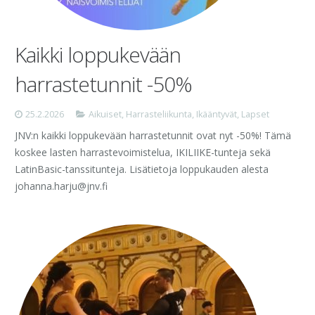
Kaikki loppukevään
harrastetunnit -50%
25.2.2026
Aikuiset
,
Harrasteliikunta
,
Ikääntyvät
,
Lapset
JNV:n kaikki loppukevään harrastetunnit ovat nyt -50%! Tämä
koskee lasten harrastevoimistelua, IKILIIKE-tunteja sekä
LatinBasic-tanssitunteja. Lisätietoja loppukauden alesta
johanna.harju@jnv.fi