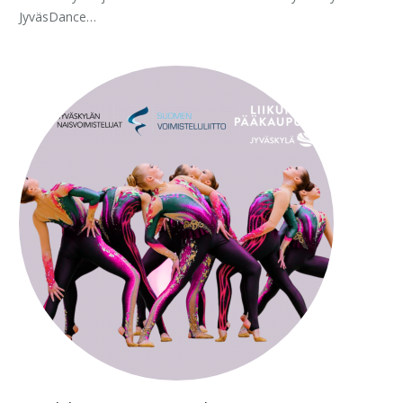
JyväsDance…