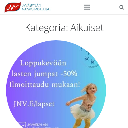
Seura
Kategoria:
Aikuiset
Harrasteliikunta
Kilpaurheilu
Tapahtumat
Ilmoittautuminen
Yhteystiedot