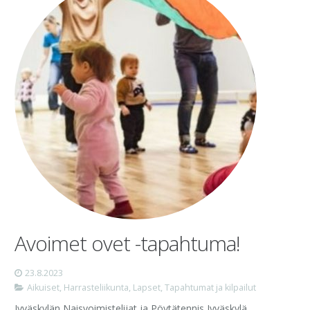
Avoimet ovet -tapahtuma!
23.8.2023
Aikuiset
,
Harrasteliikunta
,
Lapset
,
Tapahtumat ja kilpailut
Jyväskylän Naisvoimistelijat ja Pöytätennis Jyväskylä