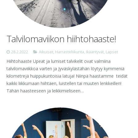
Talvilomaviikon hiihtohaaste!
28.2.2022
Aikuiset
,
Harrasteliikunta
,
Ikääntyvät
,
Lapset
Hiihtohaaste Upeat ja lumiset talvikelit ovat valmiina
talvilomaviikkoa varten ja Jyväskylästähän löytyy kymmeniä
kilometrejä huippukuntoisia latuja! Niinpä haastamme teidät
kaikki liikkumaan hiihtäen, luistellen tai muuten lenkkeillen!
Tähän haasteeseen ja leikkimieliseen…