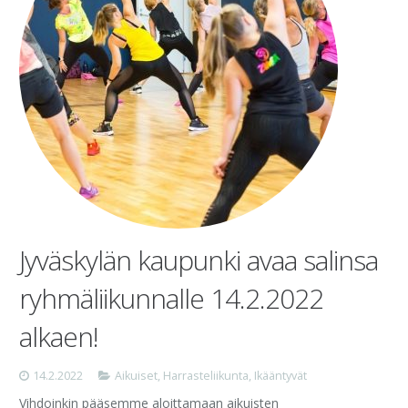
Jyväskylän kaupunki avaa salinsa
ryhmäliikunnalle 14.2.2022
alkaen!
14.2.2022
Aikuiset
,
Harrasteliikunta
,
Ikääntyvät
Vihdoinkin pääsemme aloittamaan aikuisten