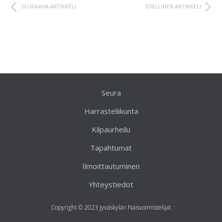
SEURAAVA ARTIKKELI
EDELLINEN ARTIKKELI
Seura
Harrasteliikunta
Kilpaurheilu
Tapahtumat
Ilmoittautuminen
Yhteystiedot
Copyright © 2023 Jyväskylän Naisvoimistelijat