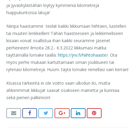
ja Jyväskylästähän löytyy kymmeniä kilometrejä
huippukuntoisia latuja!
Niinpä haastamme teidät kaikki liikkumaan hiihtäen, luistellen
tai muuten lenkkeillen! Tähän haasteeseen ja leikkimieliseen
kisaan voivat osallistua ihan kaikki seuramme jäsenet
perheineen! Ilmoita 28.2.- 6.3.2022 liikkumasi matka
täyttämällä lomake täällä:
https://jnv.fi/hiihtohaaste/
. Ota
myös perhe mukaan kartuttamaan oman joukkueen tai
ryhmäsi kilometrejä. Huom. täytä lomake nimelläsi vain kerran!
Kisassa tärkeintä ei ole voitto vaan ulkoilun ilo, mutta
ahkerimmat liikkujat saavat osakseen mainetta ja kunniaa
sekä pienen palkinnon!