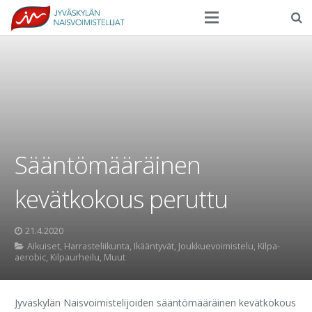
Seura
Harrasteliikunta
Kilpaurheilu
Tapahtumat
Sääntömääräinen
Ilmoittautuminen
kevätkokous peruttu
Yhteystiedot
21.4.2020
Aikuiset
,
Harrasteliikunta
,
Ikääntyvät
,
Joukkuevoimistelu
,
Kilpa-
aerobic
,
Kilpaurheilu
,
Muut
Jyväskylän Naisvoimistelijoiden sääntömääräinen kevätkokous