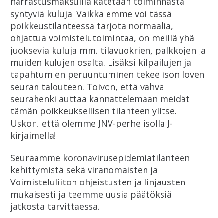
harrastusmaksuilla katetaan toiminnasta
syntyviä kuluja. Vaikka emme voi tässä
poikkeustilanteessa tarjota normaalia,
ohjattua voimistelutoimintaa, on meillä yhä
juoksevia kuluja mm. tilavuokrien, palkkojen ja
muiden kulujen osalta. Lisäksi kilpailujen ja
tapahtumien peruuntuminen tekee ison loven
seuran talouteen. Toivon, että vahva
seurahenki auttaa kannattelemaan meidät
tämän poikkeuksellisen tilanteen ylitse.
Uskon, että olemme JNV-perhe isolla J-
kirjaimella!
Seuraamme koronavirusepidemiatilanteen
kehittymistä sekä viranomaisten ja
Voimisteluliiton ohjeistusten ja linjausten
mukaisesti ja teemme uusia päätöksiä
jatkosta tarvittaessa.