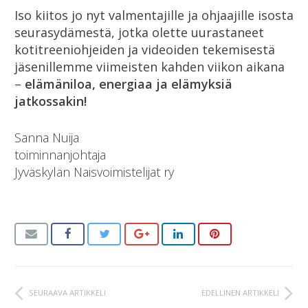
Iso kiitos jo nyt valmentajille ja ohjaajille isosta
seurasydämestä, jotka olette uurastaneet
kotitreeniohjeiden ja videoiden tekemisestä
jäsenillemme viimeisten kahden viikon aikana
–
elämäniloa, energiaa ja elämyksiä
jatkossakin!
Sanna Nuija
toiminnanjohtaja
Jyväskylän Naisvoimistelijat ry
SEURAAVA ARTIKKELI
EDELLINEN ARTIKKELI