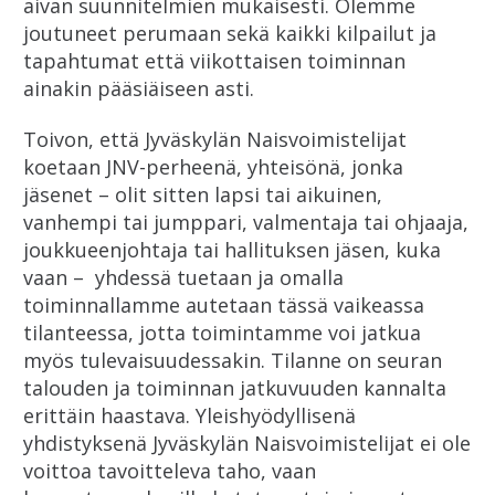
aivan suunnitelmien mukaisesti. Olemme
joutuneet perumaan sekä kaikki kilpailut ja
tapahtumat että viikottaisen toiminnan
ainakin pääsiäiseen asti.
Toivon, että Jyväskylän Naisvoimistelijat
koetaan JNV-perheenä, yhteisönä, jonka
jäsenet – olit sitten lapsi tai aikuinen,
vanhempi tai jumppari, valmentaja tai ohjaaja,
joukkueenjohtaja tai hallituksen jäsen, kuka
vaan – yhdessä tuetaan ja omalla
toiminnallamme autetaan tässä vaikeassa
tilanteessa, jotta toimintamme voi jatkua
myös tulevaisuudessakin. Tilanne on seuran
talouden ja toiminnan jatkuvuuden kannalta
erittäin haastava. Yleishyödyllisenä
yhdistyksenä Jyväskylän Naisvoimistelijat ei ole
voittoa tavoitteleva taho, vaan