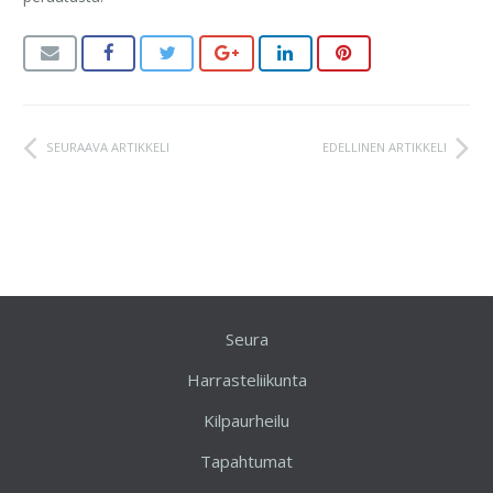
SEURAAVA ARTIKKELI
EDELLINEN ARTIKKELI
Seura
Harrasteliikunta
Kilpaurheilu
Tapahtumat