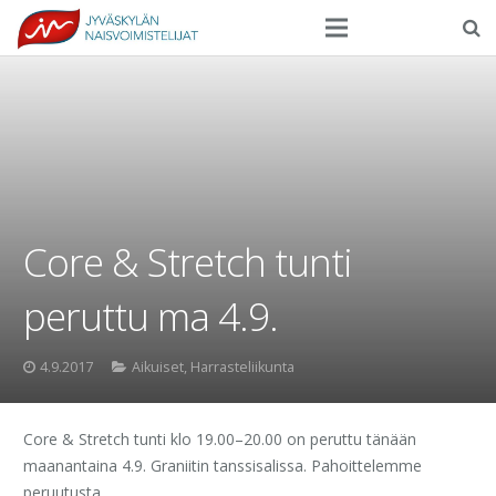
Seura
Harrasteliikunta
Kilpaurheilu
Tapahtumat
Core & Stretch tunti
Ilmoittautuminen
peruttu ma 4.9.
Yhteystiedot
4.9.2017
Aikuiset
,
Harrasteliikunta
Core & Stretch tunti klo 19.00–20.00 on peruttu tänään
maanantaina 4.9. Graniitin tanssisalissa. Pahoittelemme
peruutusta.