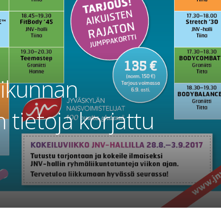
iikunnan
tietoja korjattu