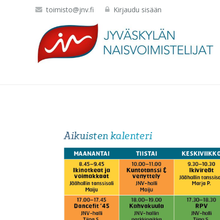
toimisto@jnv.fi
Kirjaudu sisään