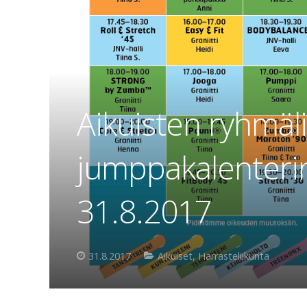
Aikuisten ryhmäl
jumppakalenterin 
31.8.2017
31.8.2017
Aikuiset
,
Harrasteliikunta