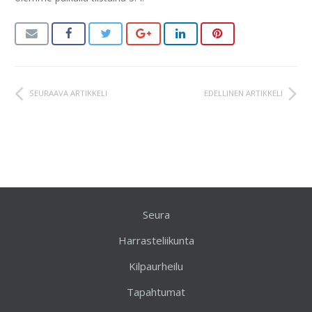
SEURAAVA ARTIKKELI
EDELLINEN ARTIKKELI
Seura
Harrasteliikunta
Kilpaurheilu
Tapahtumat