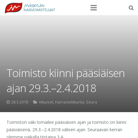
Seura
Harrasteliikunta
Kilpaurheilu
Tapahtumat
Toimisto kiinni pääsiäisen
Ilmoittautuminen
ajan 29.3.–2.4.2018
Yhteystiedot
28.3.2018
Aikuiset
,
Harrasteliikunta
,
Seura
Toimiston väki lomailee pääsiäisen ajan ja toimisto on kiinni
pääsiäisenä, 29.3.–2.4.2018 välisen ajan. Seuraavan kerran
olemme paikalla tiistaina 3.4.