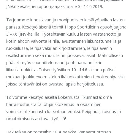
JNV:n kesäleirien apuohjaajaksi ajalle 3.–14.6.2019.
Tarjoamme innostavan ja monipuolisen kesätyöpaikan lasten
parissa. Kesätyöläisenä toimit Hippo Sporttileirin apuohjaajana
3.–7.6. JNV-hallilla. Työtehtäviin kuuluu lasten vastaanotto ja
kotiinlähdön valvonta leirillä, avustaminen liikuntatunneilla ja
ruokailussa, leiripäiväkirjan kirjoittaminen, leiripalaveriin
osallistuminen sekä muut leirin juoksevat asiat. Mahdollisesti
pääset myös suunnittelemaan ja ohjaamaan leirin
liikuntatuokioita. Toisen työviikon 10.–14.6. aikana pääset
mukaan joukkuevoimistelun ikäluokkatiimien tehotreenipäiviin,
joissa tehtävänäsi on avustaa lapsia harjoittelussa.
Toivomme kesätyöläiseltä kokemusta liikunnasta: oma
harrastustausta tai ohjauskokemus ja osaaminen
voimisteluliikunnasta katsotaan eduksi. Reippaus, iloisuus ja
omatoimisuus auttavat työssä!
Hakuaikaa on torstaihin 18.4. saakka. Vapaamuotoisen