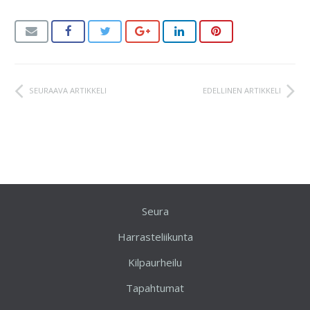
SEURAAVA ARTIKKELI
EDELLINEN ARTIKKELI
Seura
Harrasteliikunta
Kilpaurheilu
Tapahtumat