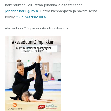
hakemuksen voit jättää Johannalle osoitteeseen
johanna.harju@jnv.fi
. Tietoa kampanjasta ja hakemisesta
löytyy
OP:n nettisivuilta
.
#kesäduuniOPnpiikkiin #yhdessähyvätulee