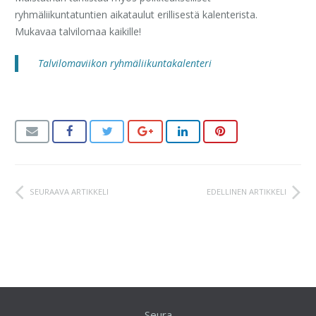
ryhmäliikuntatuntien aikataulut erillisestä kalenterista.
Mukavaa talvilomaa kaikille!
Talvilomaviikon ryhmäliikuntakalenteri
SEURAAVA ARTIKKELI
EDELLINEN ARTIKKELI
Seura