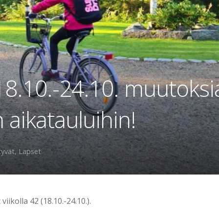
 18.10.-24.10. muutoksi
 aikatauluihin!
tyvät
,
Lapset
ikolla 42 (18.10.-24.10.).