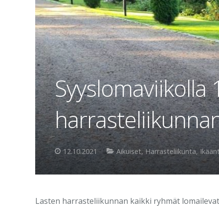
Syyslomaviikolla
harrasteliikunnan
12.10.2021
Aikuiset
,
Harrasteliikunta
,
Ikään
Lasten harrasteliikunnan kaikki ryhmät lomailevat vi