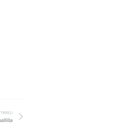
TIKKELI
llilla