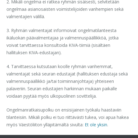
2. Mikäli ongelma ei ratkea ryhmän sisäisesti, selvitetään
ongelmaa asianosaisten voimistelijoiden vanhempien sekä
valmentajien välillä.
3. Ryhmän valmentajat informoivat ongelmatilanteesta
ikäluokan päävalmentajaa ja valmennuspäällikköä, jotka
voivat tarvittaessa konsultoida KIVA-tiimiä (sisältäen
hallituksen KIVA-edustajan).
4. Tarvittaessa kutsutaan koolle ryhmän vanhemmat,
valmentajat sekä seuran edustajat (hallituksen edustaja sekä
valmennuspäällikkö ja/tai toiminnanjohtaja) yhteiseen
palaveriin. Seuran edustajien harkinnan mukaan paikalle
voidaan pyytää myös ulkopuolinen sovittelija.
Ongelmanratkaisupolku on ensisijainen työkalu haastaviin
tilanteisiin. Mikäli polku ei tuo riittävästi tukea, voi apua hakea
myös Väestöliiton ylläpitämältä sivulta:
Et ole yksin
.