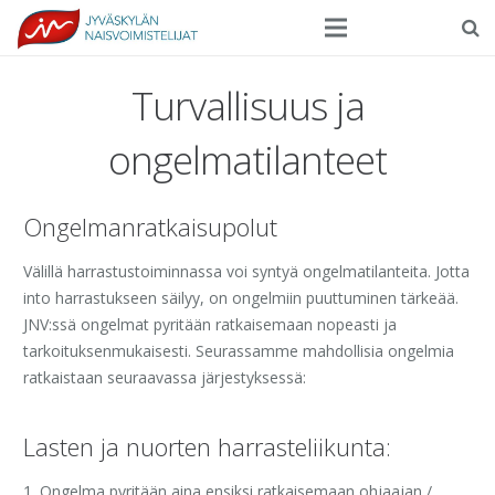
Seura
Turvallisuus ja
Harrasteliikunta
ongelmatilanteet
Kilpaurheilu
Ongelmanratkaisupolut
Tapahtumat
Välillä harrastustoiminnassa voi syntyä ongelmatilanteita. Jotta
Ilmoittautuminen
into harrastukseen säilyy, on ongelmiin puuttuminen tärkeää.
Yhteystiedot
JNV:ssä ongelmat pyritään ratkaisemaan nopeasti ja
tarkoituksenmukaisesti. Seurassamme mahdollisia ongelmia
ratkaistaan seuraavassa järjestyksessä:
Lasten ja nuorten harrasteliikunta:
1. Ongelma pyritään aina ensiksi ratkaisemaan ohjaajan /