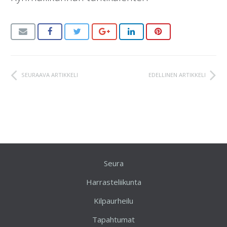
SEURAAVA ARTIKKELI
EDELLINEN ARTIKKELI
Seura
Harrasteliikunta
Kilpaurheilu
Tapahtumat