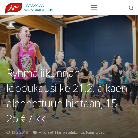
Seura
Harrasteliikunta
Kilpaurheilu
Tapahtumat
Ryhmäliikunnan
Ilmoittautuminen
loppukausi ke 21.2. alkaen
Yhteystiedot
alennettuun hintaan, 15–
25 € / kk
13.2.2018
Aikuiset
,
Harrasteliikunta
,
Ikääntyvät