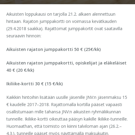
Aikuisten loppukausi on tarjolla 21.2. alkaen alennettuun
hintaan. Rajaton jumppakortti on voimassa kevätkauden
(29.4.2018 saakka). Rajattomat jumppakortit ovat saatavilla
seuraavin hinnoin:
Aikuisten rajaton jumppakortti 50 € (25€/kk)
Aikuisten rajaton jumppakortti, opiskelijat ja eläkeläiset
40 € (20 €/kk)
Ikiliike-kortti 30 € (15 €/kk)
Kaikkiin hintoihin lisätään uusille jäsenille JNV:n jäsenmaksu 15
€ kaudelle 2017–2018. Rajattomalla kortilla pääset vapaasti
osallistumaan mille tahansa JNV:n aikuisten ryhmäliikunnan
tunneille. Ikiliike-kortti oikeuttaa pääsyn kaikille Ikiliike-tunneille.
Huomaathan, että toimisto on kiinni talviloman ajan (26.2.–
4.3.), tunneille pääset myös näyttämällä maksukuitin.