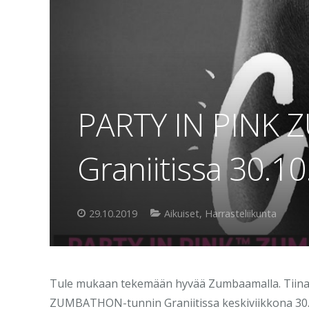
PARTY IN PINK 
Graniitissa 30.10
29.10.2019
Aikuiset
,
Harrasteliikunta
Tule mukaan tekemään hyvää Zumbaamalla. Tiin
ZUMBATHON-tunnin Graniitissa keskiviikkona 30.10. 