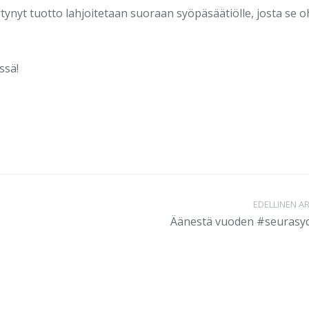
rtynyt tuotto lahjoitetaan suoraan syöpäsäätiölle, josta se 
ssä!
EDELLINEN AR
Äänestä vuoden #seurasyd