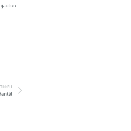
ohjautuu
TIKKELI
äntä!