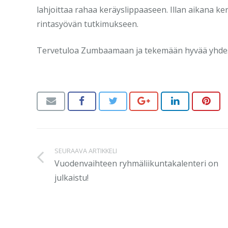
lahjoittaa rahaa keräyslippaaseen. Illan aikana ke
rintasyövän tutkimukseen.
Tervetuloa Zumbaamaan ja tekemään hyvää yhde
SEURAAVA ARTIKKELI
Vuodenvaihteen ryhmäliikuntakalenteri on
julkaistu!