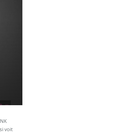
INK
i voit