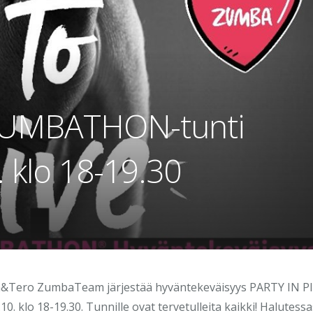
ZUMBATHON-tunti
. klo 18-19.30
a&Tero ZumbaTeam järjestää hyväntekeväisyys PARTY IN P
klo 18-19.30. Tunnille ovat tervetulleita kaikki! Halutessas