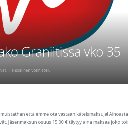
ako Graniitissa vko 35
yvät
,
Tanssillinen voimistelu
a, muistathan että emme ota vastaan käteismaksuja! Ainoast
äyvät. Jäsenmaksun osuus 15,00 € täytyy aina maksaa joko toi