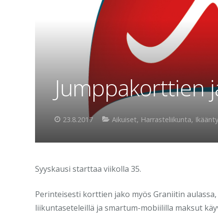
Jumppakorttien j
23.8.2017
Aikuiset
,
Harrasteliikunta
,
Ikäänt
Syyskausi starttaa viikolla 35.
Perinteisesti korttien jako myös Graniitin aulass
liikuntaseteleillä ja smartum-mobiililla maksut k