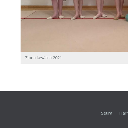
Ziona keväällä 2021
Seura
Harr