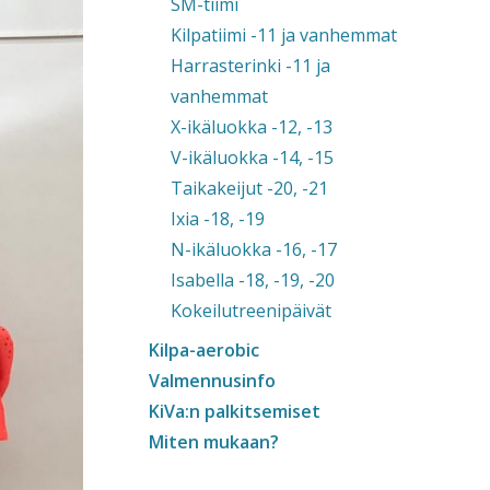
SM-tiimi
Kilpatiimi -11 ja vanhemmat
Harrasterinki -11 ja
vanhemmat
X-ikäluokka -12, -13
V-ikäluokka -14, -15
Taikakeijut -20, -21
Ixia -18, -19
N-ikäluokka -16, -17
Isabella -18, -19, -20
Kokeilutreenipäivät
Kilpa-aerobic
Valmennusinfo
KiVa:n palkitsemiset
Miten mukaan?