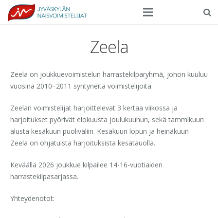
Seura
Zeela
Harrasteliikunta
Zeela on joukkuevoimistelun harrastekilparyhmä, johon kuuluu
Kilpaurheilu
vuosina 2010–2011 syntyneitä voimistelijoita.
Tapahtumat
Zeelan voimistelijat harjoittelevat 3 kertaa viikossa ja
harjoitukset pyörivät elokuusta joulukuuhun, sekä tammikuun
Ilmoittautuminen
alusta kesäkuun puoliväliin. Kesäkuun lopun ja heinäkuun
Yhteystiedot
Zeela on ohjatuista harjoituksista kesätauolla.
Keväällä 2026 joukkue kilpailee 14-16-vuotiaiden
harrastekilpasarjassa.
Yhteydenotot: