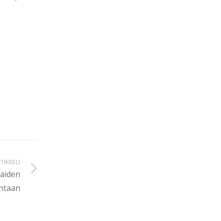
TIKKELI
iaiden
ntaan