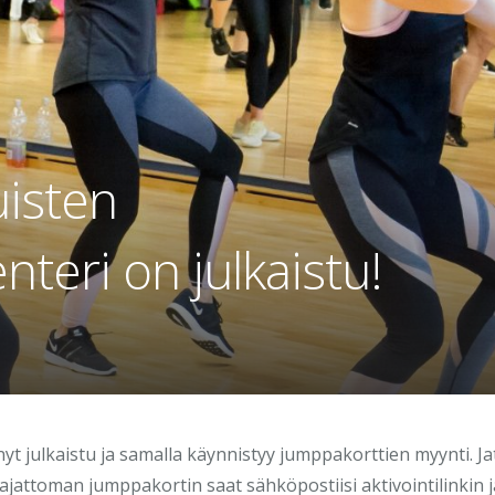
uisten
nteri on julkaistu!
yt julkaistu ja samalla käynnistyy jumppakorttien myynti. J
ajattoman jumppakortin saat sähköpostiisi aktivointilinkin j