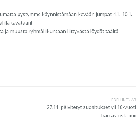
ippumatta pystymme käynnistämään kevään jumpat 4.1.-10.1.
lilla tavataan!
a ja muusta ryhmäliikuntaan liittyvästä löydät täältä
EDELLINEN AR
27.11. päivitetyt suositukset yli 18-vuot
harrastustoimi