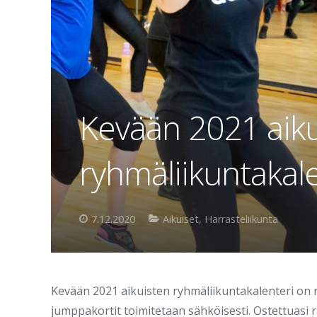
Kevään 2021 aik
ryhmäliikuntakale
7.12.2020
Aikuiset
,
Harrasteliikunta
Kevään 2021 aikuisten ryhmäliikuntakalenteri on n
jumppakortit toimitetaan sähköisesti. Ostettuasi r