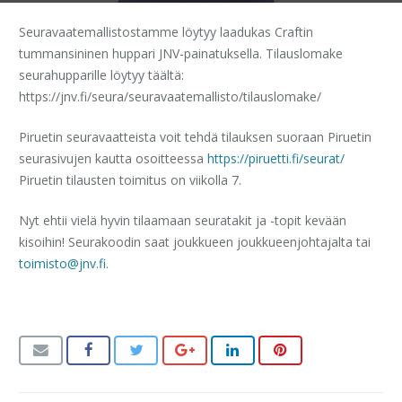
Seuravaatemallistostamme löytyy laadukas Craftin
tummansininen huppari JNV-painatuksella.
Tilauslomake
seurahupparille löytyy täältä:
https://jnv.fi/seura/seuravaatemallisto/tilauslomake/
Piruetin seuravaatteista voit tehdä tilauksen suoraan Piruetin
seurasivujen kautta osoitteessa
https://piruetti.fi/seurat/
Piruetin tilausten toimitus on viikolla 7.
Nyt ehtii vielä hyvin tilaamaan seuratakit ja -topit kevään
kisoihin! Seurakoodin saat joukkueen joukkueenjohtajalta tai
toimisto@jnv.fi
.