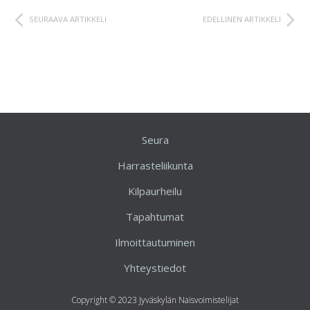
SEURAAVA ARTIKKELI
EDELLINEN ARTIKKELI
Seura
Harrasteliikunta
Kilpaurheilu
Tapahtumat
Ilmoittautuminen
Yhteystiedot
Copyright © 2023 Jyväskylän Naisvoimistelijat