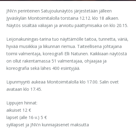
JNV:n perinteinen Satujoulunäytös järjestetään jälleen
Jyväskylän Monitoimitalolla torstaina 12.12. klo 18 alkaen.
Näytös sisältää väliajan ja arvioitu päättymisaika on klo 20.15.
Leijonakuningas-tarina tuo näyttämölle taitoa, tunnetta, väriä,
hyvää musiikkia ja liikunnan riemua. Taiteellisena johtajana
toimii valmentaja, koreografi Elli Natunen. Kaikkiaan näytöstä
on ollut rakentamassa 51 valmentajaa, ohjaajaa ja
koreografia sekä lähes 400 esiintyjää.
Lipunmyynti aukeaa Monitoimitalolla klo 17.00. Salin ovet
avataan klo 17.45.
Lippujen hinnat:
aikuiset 12 €
lapset (alle 16-v.) 5 €
sylilapset ja JNV:n kunniajäsenet maksutta