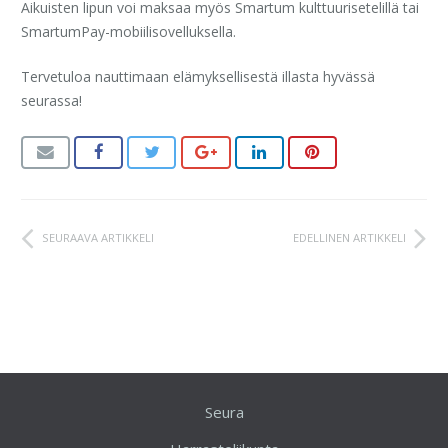
Aikuisten lipun voi maksaa myös Smartum kulttuurisetelillä tai
SmartumPay-mobiilisovelluksella.
Tervetuloa nauttimaan elämyksellisestä illasta hyvässä
seurassa!
SEURAAVA ARTIKKELI
EDELLINEN ARTIKKELI
Seura