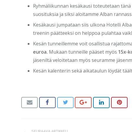
Ryhmäliikunnan kesäkausi toteutetaan tän
suosituksia ja siksi aloitamme Alban rannass
Kesäkausi jumpataan siis ulkona Hotelli Alba
treenin päätteeksi on helppoa pulahtaa vaik
Kesän tunneillemme voit osallistua rajattom
euroa.
Mukaan tunneille pääset myös
15x-ko
jäseniltä veloitetaan myös seuramme jäsenm
Kesän kalenterin sekä aikataulun löydät täält
SEURAAVA ARTIKKELI