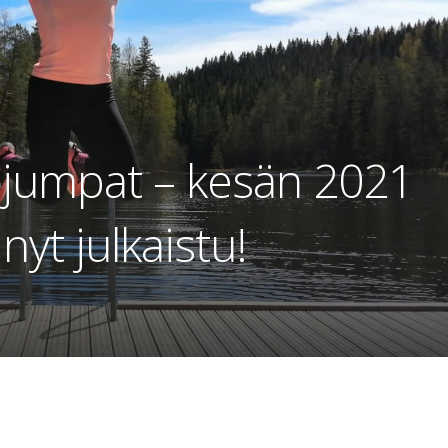
jumpat – kesän 2021
nyt julkaistu!