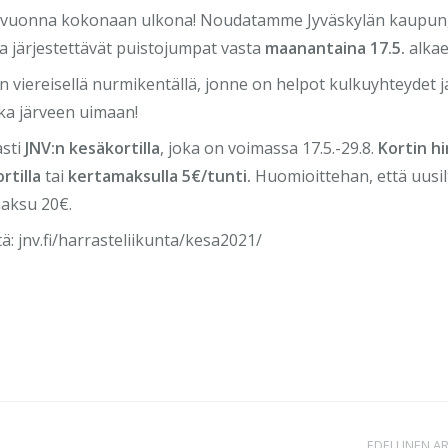
ä vuonna kokonaan ulkona! Noudatamme Jyväskylän kaupun
a järjestettävät puistojumpat vasta
maanantaina 17.5.
alkae
n viereisellä nurmikentällä, jonne on helpot kulkuyhteydet j
ka järveen uimaan!
asti
JNV:n kesäkortilla
, joka on voimassa 17.5.-29.8.
Kortin hi
rtilla
tai
kertamaksulla 5€/tunti.
Huomioittehan, että uusil
aksu 20€.
ä: jnv.fi/harrasteliikunta/kesa2021/
EDELLINEN AR