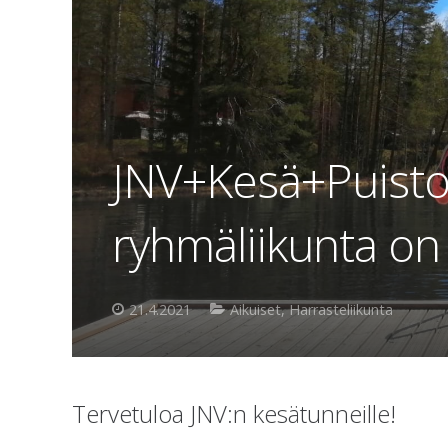
JNV+Kesä+Puisto
ryhmäliikunta on 
21.4.2021
Aikuiset
,
Harrasteliikunta
Tervetuloa JNV:n kesätunneille!