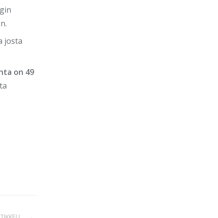
gin
n.
a josta
nta on 49
ta
TIKKELI