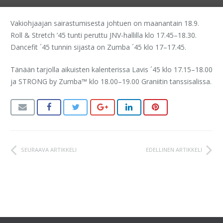
Vakiohjaajan sairastumisesta johtuen on maanantain 18.9.
Roll & Stretch ’45 tunti peruttu JNV-hallilla klo 17.45–18.30.
Dancefit ´45 tunnin sijasta on Zumba ´45 klo 17–17.45.
Tänään tarjolla aikuisten kalenterissa Lavis ´45 klo 17.15–18.00
ja STRONG by Zumba™ klo 18.00–19.00 Graniitin tanssisalissa.
SEURAAVA ARTIKKELI
EDELLINEN ARTIKKELI