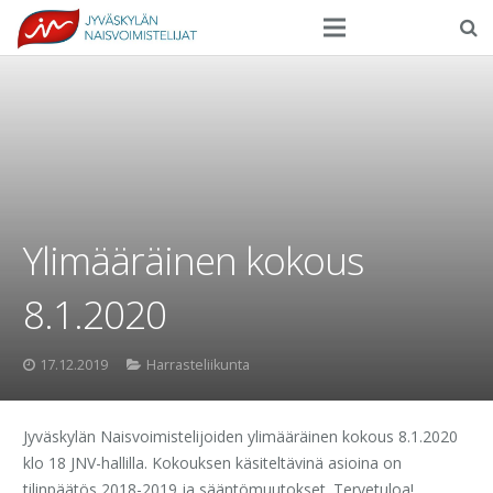
Seura
Harrasteliikunta
Kilpaurheilu
Tapahtumat
Ylimääräinen kokous
Ilmoittautuminen
8.1.2020
Yhteystiedot
17.12.2019
Harrasteliikunta
Jyväskylän Naisvoimistelijoiden ylimääräinen kokous 8.1.2020
klo 18 JNV-hallilla. Kokouksen käsiteltävinä asioina on
tilinpäätös 2018-2019 ja sääntömuutokset. Tervetuloa!