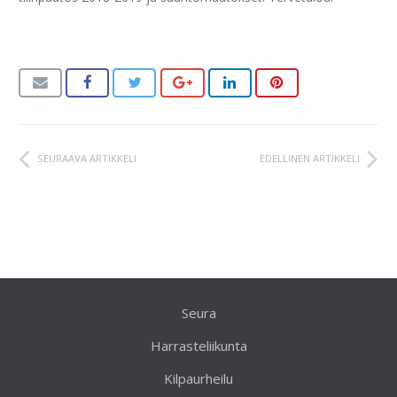
SEURAAVA ARTIKKELI
EDELLINEN ARTIKKELI
Seura
Harrasteliikunta
Kilpaurheilu