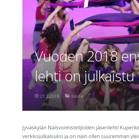
Vuoden 2018 en
lehti on julkaistu
21.2.2018
Seura
Jyväskylän Naisvoimistelijoiden jäsenlehti Kuperk
verkkojulkaisuksi ja on näin ollen suuremman yl