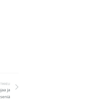
TIKKELI
jaa ja
äseniä