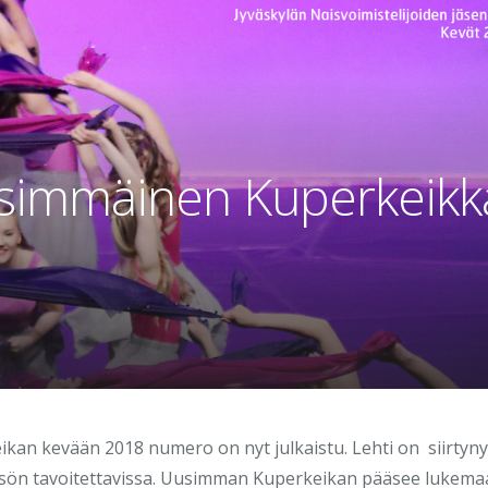
simmäinen Kuperkeikk
eikan kevään 2018 numero on nyt julkaistu. Lehti on siirtyn
eisön tavoitettavissa. Uusimman Kuperkeikan pääsee lukem