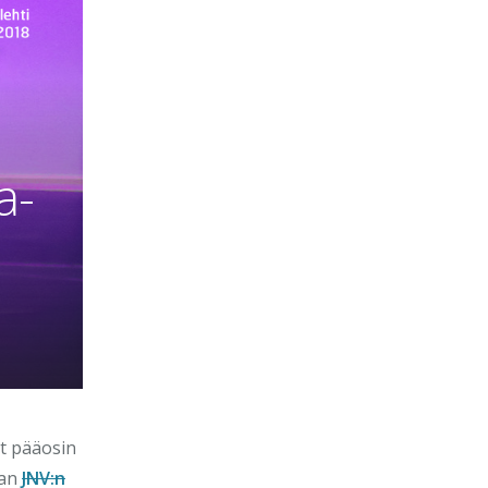
a-
yt pääosin
aan
JNV:n