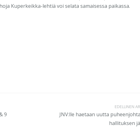
hoja Kuperkeikka-lehtiä voi selata samaisessa paikassa.
EDELLINEN AR
& 9
JNV:lle haetaan uutta puheenjohta
hallituksen j