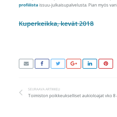
profiilista
issuu-julkaisupalvelusta. Pian myös van
Kuperkeikka, kevät 2018
SEURAAVA ARTIKKELI
Toimiston poikkeukselliset aukioloajat vko 8 