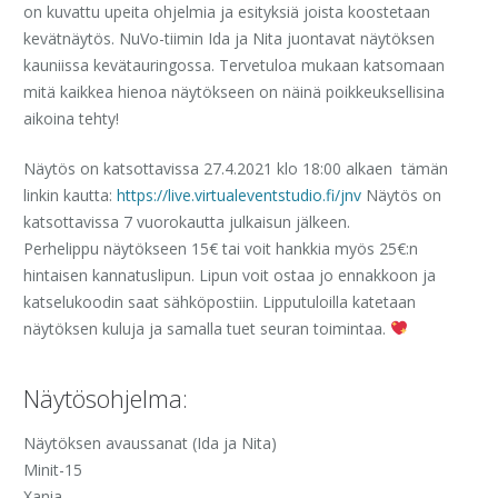
on kuvattu upeita ohjelmia ja esityksiä joista koostetaan
kevätnäytös. NuVo-tiimin Ida ja Nita juontavat näytöksen
kauniissa kevätauringossa. Tervetuloa mukaan katsomaan
mitä kaikkea hienoa näytökseen on näinä poikkeuksellisina
aikoina tehty!
Näytös on katsottavissa 27.4.2021 klo 18:00 alkaen tämän
linkin kautta:
https://live.virtualeventstudio.fi/jnv
Näytös on
katsottavissa 7 vuorokautta julkaisun jälkeen.
Perhelippu näytökseen 15€ tai voit hankkia myös 25€:n
hintaisen kannatuslipun. Lipun voit ostaa jo ennakkoon ja
katselukoodin saat sähköpostiin. Lipputuloilla katetaan
näytöksen kuluja ja samalla tuet seuran toimintaa.
Näytösohjelma:
Näytöksen avaussanat (Ida ja Nita)
Minit-15
Xania