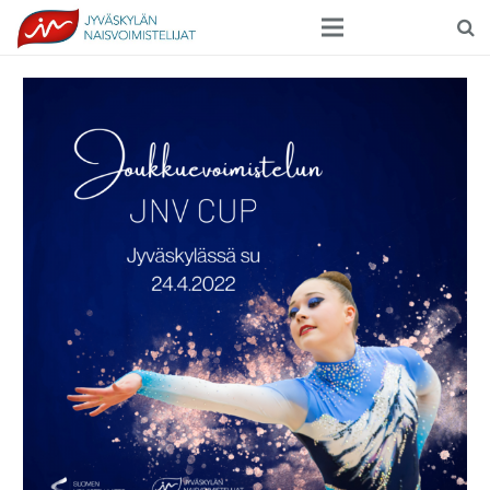
Seura
Harrasteliikunta
Kilpaurheilu
Tapahtumat
Ilmoittautuminen
Yhteystiedot