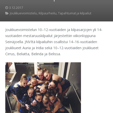
3.12.2017
Joukkuevoimistelu
,
Kilpaurheilu
,
Tapahtumat ja kilpailut
Joukkuevoimistelun 10–12-vuotiaiden ja kilpasarjojen yli 14-
vuotiaiden mestaruuskilpailut järjestettiin viikonloppuna
Seinäjoella. JNV:ltä kilpailuihin osallistui 14–16-vuotiaiden
joukkueet Auria ja Iridia sekä 10–12-vuotiaiden joukkueet
Cirrus, Beliatta, Belinda ja Belissa.