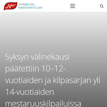
Seura
Harrasteliikunta
Kilpaurheilu
Tapahtumat
Syksyn välinekausi
Ilmoittautuminen
päätettiin 10–12-
Yhteystiedot
vuotiaiden ja kilpasarjan yli
14-vuotiaiden
mestaruuskilpailuissa