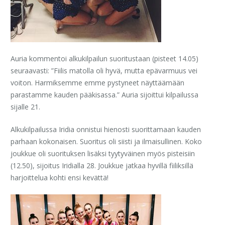
Auria kommentoi alkukilpailun suoritustaan (pisteet 14.05)
seuraavasti: ”Fiilis matolla oli hyvä, mutta epävarmuus vei
voiton. Harmiksemme emme pystyneet näyttäämään
parastamme kauden pääkisassa.” Auria sijoittui kilpailussa
sijalle 21.
Alkukilpailussa Iridia onnistui hienosti suorittamaan kauden
parhaan kokonaisen. Suoritus oli siisti ja ilmaisullinen. Koko
joukkue oli suorituksen lisäksi tyytyväinen myös pisteisiin
(12.50), sijoitus Iridialla 28. Joukkue jatkaa hyvillä fiiliksillä
harjoittelua kohti ensi kevättä!