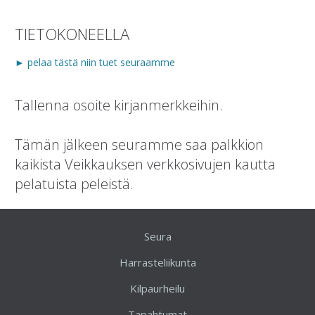
TIETOKONEELLA
► pelaa tästä niin tuet seuraamme
Tallenna osoite kirjanmerkkeihin.
Tämän jälkeen seuramme saa palkkion
kaikista Veikkauksen verkkosivujen kautta
pelatuista peleistä.
Seura
Harrasteliikunta
Kilpaurheilu
Tapahtumat