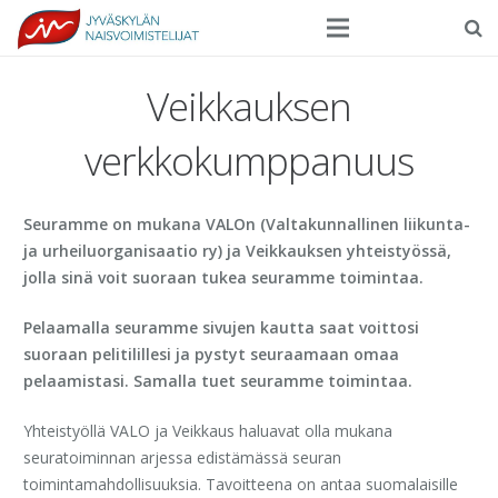
Seura
Veikkauksen
Harrasteliikunta
verkkokumppanuus
Kilpaurheilu
Seuramme on mukana VALOn (Valtakunnallinen liikunta-
Tapahtumat
ja urheiluorganisaatio ry) ja Veikkauksen yhteistyössä,
Ilmoittautuminen
jolla sinä voit suoraan tukea seuramme toimintaa.
Yhteystiedot
Pelaamalla seuramme sivujen kautta saat voittosi
suoraan pelitilillesi ja pystyt seuraamaan omaa
pelaamistasi. Samalla tuet seuramme toimintaa.
Yhteistyöllä VALO ja Veikkaus haluavat olla mukana
seuratoiminnan arjessa edistämässä seuran
toimintamahdollisuuksia. Tavoitteena on antaa suomalaisille