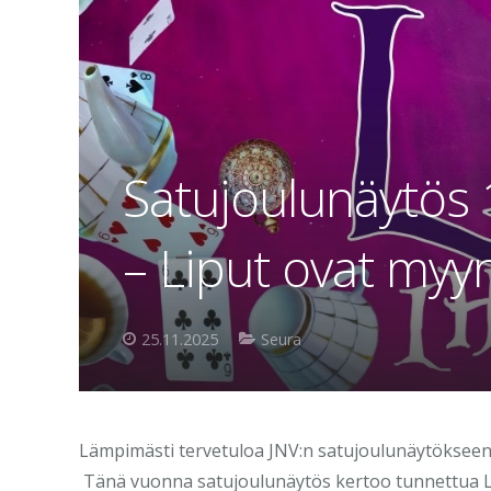
Satujoulunäytös 
– Liput ovat myyn
25.11.2025
Seura
Lämpimästi tervetuloa JNV:n satujoulunäytökseen k
Tänä vuonna satujoulunäytös kertoo tunnettua Le