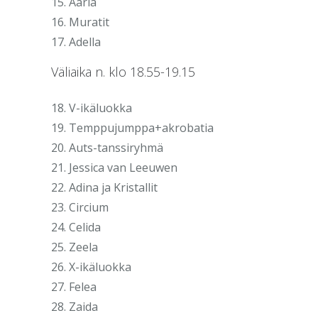
15. Aaria
16. Muratit
17. Adella
Väliaika n. klo 18.55-19.15
18. V-ikäluokka
19. Temppujumppa+akrobatia
20. Auts-tanssiryhmä
21. Jessica van Leeuwen
22. Adina ja Kristallit
23. Circium
24. Celida
25. Zeela
26. X-ikäluokka
27. Felea
28. Zaida