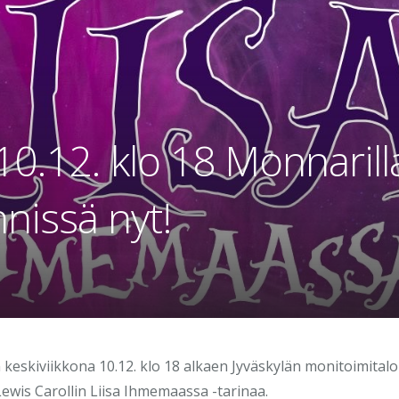
10.12. klo 18 Monnarill
nissä nyt!
eskiviikkona 10.12. klo 18 alkaen Jyväskylän monitoimitalo
wis Carollin Liisa Ihmemaassa -tarinaa.