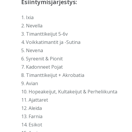
Esiintymisjärjestys:
1. Ixia
2. Nevella
3. Timanttikeijut 5-6v
4. Voikkatimantit ja -Sutina
5. Nevena
6. Syreenit & Pionit
7. Kadonneet Pojat
8. Timanttikeijut + Akrobatia
9. Avian
10. Hopeakeijut, Kultakeijut & Perheliikunta
11. Ajattaret
12. Aleida
13. Farnia
14. Esikot