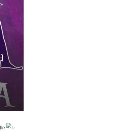
a
lle